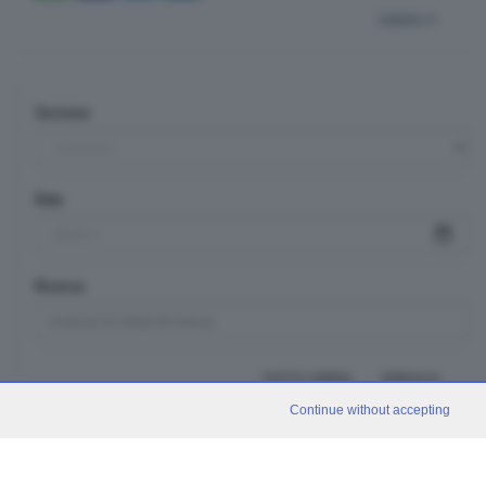
indietro
Sezione
Data
Ricerca
TUTTI I VIDEO
CERCA
Continue without accepting