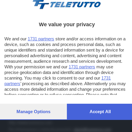
We value your privacy
TT TELETUTTO
We and our
1731 partners
store and/or access information on a
Numerazione automatica sul telecomando
16
device, such as cookies and process personal data, such as
unique identifiers and standard information sent by a device for
TT2 TELETUTTO e TT24 TELETUTTO
personalised advertising and content, advertising and content
Sul canale 16, premere il tasto rosso o il tasto FRECCIA SU sul
measurement, audience research and services development.
telecomando di smart tv dotate di Hbb TV connesse a internet
With your permission we and our
1731 partners
may use
precise geolocation data and identification through device
scanning. You may click to consent to our and our
1731
PUBBLICITÀ IN BRESCIA E PROVINCIA
partners
’ processing as described above. Alternatively you may
access more detailed information and change your preferences
NUMERICA - divisione commerciale di Editoriale Bresciana SpA
before consenting or to refuse consenting. Please note that
via Solferino, 22 - 25122 Brescia
some processing of your personal data may not require your
Tel. +39.030.37401 - Fax +39.030.3772300
consent, but you have a right to object to such processing. Your
preferences will apply to this website only. You can change your
Manage Options
Accept All
Orario nei giorni feriali: 9.00 - 12.30; 14.30 - 19.00
preferences or withdraw your consent at any time by returning
to this site and clicking the
privacy policy
button at the bottom of
http://www.numerica.com
the webpage.
Per informazioni e richiesta preventivi:
clienti@numerica.com