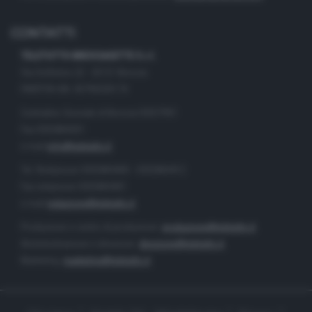
CONTATTI
TELETUTTO BRESCIASETTE S.r.l.
Via Solferino 22 - 25121 Brescia
PARTITA IVA: 00790530174
Centralino Giornale di Brescia 03037901
Fax 0302884201
e-mail
info@teletutto.it
Tel. Redazione 0302884400 - 0302884412
Fax redazione 0302884401
e-mail
redazione@teletutto.it
Produzione e centro di produzione:
produzione@teletutto.it
Amministrazione e direzione:
direzione@teletutto.it
Marketing:
marketing@teletutto.it