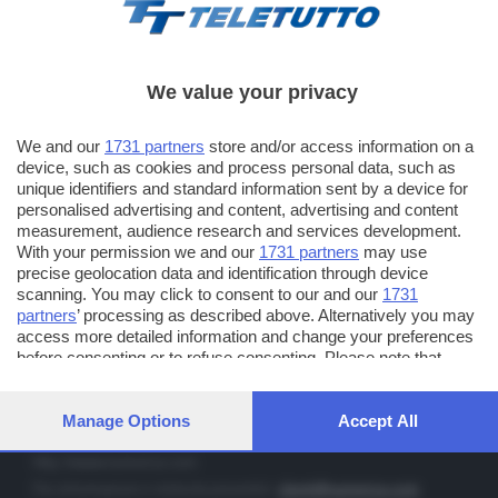
We value your privacy
TT TELETUTTO
We and our
1731 partners
store and/or access information on a
Numerazione automatica sul telecomando
16
device, such as cookies and process personal data, such as
unique identifiers and standard information sent by a device for
TT2 TELETUTTO e TT24 TELETUTTO
personalised advertising and content, advertising and content
Sul canale 16, premere il tasto rosso o il tasto FRECCIA SU sul
measurement, audience research and services development.
telecomando di smart tv dotate di Hbb TV connesse a internet
With your permission we and our
1731 partners
may use
precise geolocation data and identification through device
scanning. You may click to consent to our and our
1731
PUBBLICITÀ IN BRESCIA E PROVINCIA
partners
’ processing as described above. Alternatively you may
access more detailed information and change your preferences
NUMERICA - divisione commerciale di Editoriale Bresciana SpA
before consenting or to refuse consenting. Please note that
via Solferino, 22 - 25122 Brescia
some processing of your personal data may not require your
Tel. +39.030.37401 - Fax +39.030.3772300
consent, but you have a right to object to such processing. Your
preferences will apply to this website only. You can change your
Manage Options
Accept All
Orario nei giorni feriali: 9.00 - 12.30; 14.30 - 19.00
preferences or withdraw your consent at any time by returning
to this site and clicking the
privacy policy
button at the bottom of
http://www.numerica.com
the webpage.
Per informazioni e richiesta preventivi:
clienti@numerica.com