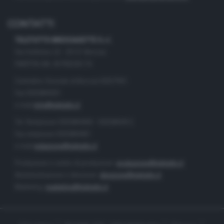
CONTATTI
TELETUTTO BRESCIASETTE S.r.l.
Via Solferino 22 - 25121 Brescia
PARTITA IVA: 00790530174
Centralino Giornale di Brescia 03037901
Fax 0302884201
e-mail
info@teletutto.it
Tel. Redazione 0302884400 - 0302884412
Fax redazione 0302884401
e-mail
redazione@teletutto.it
Produzione e centro di produzione:
produzione@teletutto.it
Amministrazione e direzione:
direzione@teletutto.it
Marketing:
marketing@teletutto.it