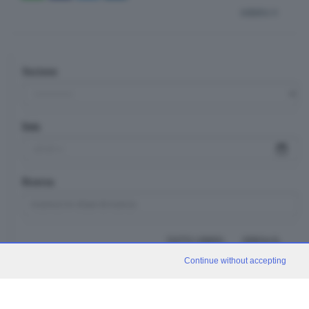
indietro
Sezione
Data
Ricerca
TUTTI I VIDEO
CERCA
Continue without accepting