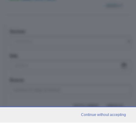
indietro
Sezione
Data
Ricerca
TUTTI I VIDEO
CERCA
Continue without accepting