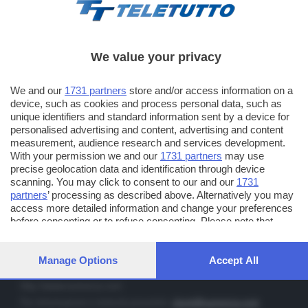
We value your privacy
TT TELETUTTO
We and our
1731 partners
store and/or access information on a
Numerazione automatica sul telecomando
16
device, such as cookies and process personal data, such as
unique identifiers and standard information sent by a device for
TT2 TELETUTTO e TT24 TELETUTTO
personalised advertising and content, advertising and content
Sul canale 16, premere il tasto rosso o il tasto FRECCIA SU sul
measurement, audience research and services development.
telecomando di smart tv dotate di Hbb TV connesse a internet
With your permission we and our
1731 partners
may use
precise geolocation data and identification through device
scanning. You may click to consent to our and our
1731
PUBBLICITÀ IN BRESCIA E PROVINCIA
partners
’ processing as described above. Alternatively you may
access more detailed information and change your preferences
NUMERICA - divisione commerciale di Editoriale Bresciana SpA
before consenting or to refuse consenting. Please note that
via Solferino, 22 - 25122 Brescia
some processing of your personal data may not require your
Tel. +39.030.37401 - Fax +39.030.3772300
consent, but you have a right to object to such processing. Your
preferences will apply to this website only. You can change your
Manage Options
Accept All
Orario nei giorni feriali: 9.00 - 12.30; 14.30 - 19.00
preferences or withdraw your consent at any time by returning
to this site and clicking the
privacy policy
button at the bottom of
http://www.numerica.com
the webpage.
Per informazioni e richiesta preventivi:
clienti@numerica.com