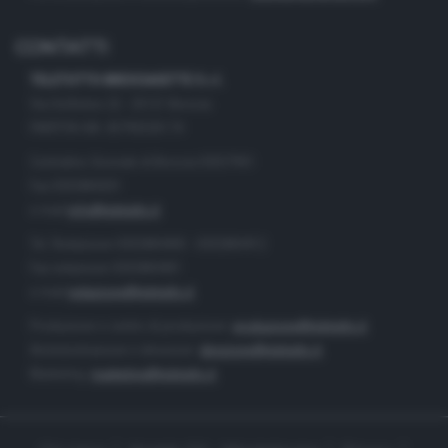
CONTATTI
TELETUTTO BRESCIASETTE S.r.l.
Via Solferino 22 - 25121 Brescia
PARTITA IVA: 00790530174
Centralino Giornale di Brescia 03037901
Fax 0302884201
e-mail
info@teletutto.it
Tel. Redazione 0302884400 - 0302884412
Fax redazione 0302884401
e-mail
redazione@teletutto.it
Produzione e centro di produzione:
produzione@teletutto.it
Amministrazione e direzione:
direzione@teletutto.it
Marketing:
marketing@teletutto.it