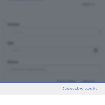
indietro
Sezione
Data
Ricerca
TUTTI I VIDEO
CERCA
Continue without accepting