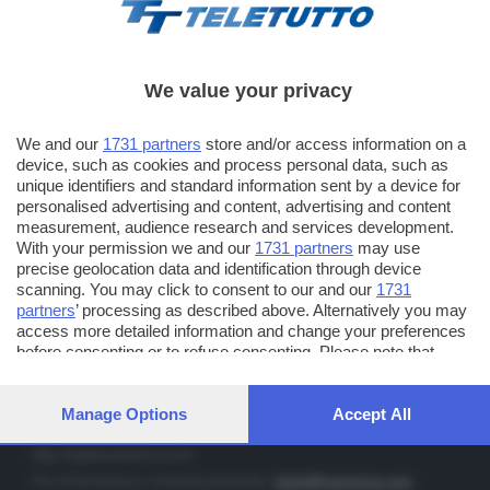
We value your privacy
TT TELETUTTO
We and our
1731 partners
store and/or access information on a
Numerazione automatica sul telecomando
16
device, such as cookies and process personal data, such as
unique identifiers and standard information sent by a device for
TT2 TELETUTTO e TT24 TELETUTTO
personalised advertising and content, advertising and content
Sul canale 16, premere il tasto rosso o il tasto FRECCIA SU sul
measurement, audience research and services development.
telecomando di smart tv dotate di Hbb TV connesse a internet
With your permission we and our
1731 partners
may use
precise geolocation data and identification through device
scanning. You may click to consent to our and our
1731
PUBBLICITÀ IN BRESCIA E PROVINCIA
partners
’ processing as described above. Alternatively you may
access more detailed information and change your preferences
NUMERICA - divisione commerciale di Editoriale Bresciana SpA
before consenting or to refuse consenting. Please note that
via Solferino, 22 - 25122 Brescia
some processing of your personal data may not require your
Tel. +39.030.37401 - Fax +39.030.3772300
consent, but you have a right to object to such processing. Your
preferences will apply to this website only. You can change your
Manage Options
Accept All
Orario nei giorni feriali: 9.00 - 12.30; 14.30 - 19.00
preferences or withdraw your consent at any time by returning
to this site and clicking the
privacy policy
button at the bottom of
http://www.numerica.com
the webpage.
Per informazioni e richiesta preventivi:
clienti@numerica.com