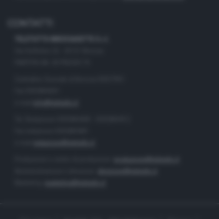
CONTATTI
TELETUTTO BRESCIASETTE S.r.l.
Via Solferino 22 - 25121 Brescia
PARTITA IVA: 00790530174
Centralino Giornale di Brescia 03037901
Fax 0302884201
e-mail
info@teletutto.it
Tel. Redazione 0302884400 - 0302884412
Fax redazione 0302884401
e-mail
redazione@teletutto.it
Produzione e centro di produzione:
produzione@teletutto.it
Amministrazione e direzione:
direzione@teletutto.it
Marketing:
marketing@teletutto.it