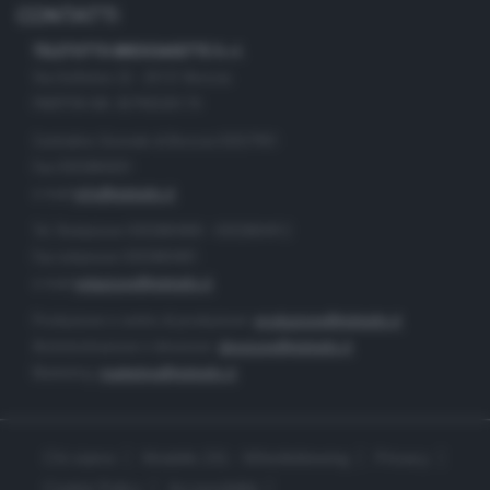
CONTATTI
TELETUTTO BRESCIASETTE S.r.l.
Via Solferino 22 - 25121 Brescia
PARTITA IVA: 00790530174
Centralino Giornale di Brescia 03037901
Fax 0302884201
e-mail
info@teletutto.it
Tel. Redazione 0302884400 - 0302884412
Fax redazione 0302884401
e-mail
redazione@teletutto.it
Produzione e centro di produzione:
produzione@teletutto.it
Amministrazione e direzione:
direzione@teletutto.it
Marketing:
marketing@teletutto.it
Chi siamo
Modello 231 - Whistleblowing
Privacy
Cookie Policy
Accessibilità