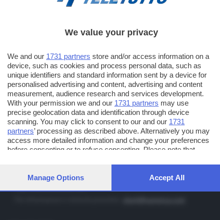
We value your privacy
TT TELETUTTO
Numerazione automatica sul telecomando
16
We and our
1731 partners
store and/or access information on a
device, such as cookies and process personal data, such as
TT2 TELETUTTO e TT24 TELETUTTO
unique identifiers and standard information sent by a device for
Sul canale 16, premere il tasto rosso o il tasto FRECCIA SU sul
personalised advertising and content, advertising and content
telecomando di smart tv dotate di Hbb TV connesse a internet
measurement, audience research and services development.
With your permission we and our
1731 partners
may use
precise geolocation data and identification through device
PUBBLICITÀ IN BRESCIA E PROVINCIA
scanning. You may click to consent to our and our
1731
partners
’ processing as described above. Alternatively you may
NUMERICA - divisione commerciale di Editoriale Bresciana SpA
access more detailed information and change your preferences
via Solferino, 22 - 25122 Brescia
before consenting or to refuse consenting. Please note that
some processing of your personal data may not require your
Tel. +39.030.37401 - Fax +39.030.3772300
consent, but you have a right to object to such processing. Your
Orario nei giorni feriali: 9.00 - 12.30; 14.30 - 19.00
preferences will apply to this website only. You can change your
Manage Options
Accept All
preferences or withdraw your consent at any time by returning
http://www.numerica.com
to this site and clicking the
privacy policy
button at the bottom of
Per informazioni e richiesta preventivi:
clienti@numerica.com
the webpage.