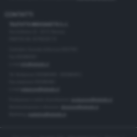
CONTATTI
TELETUTTO BRESCIASETTE S.r.l.
Via Solferino 22 - 25121 Brescia
PARTITA IVA: 00790530174
Centralino Giornale di Brescia 03037901
Fax 0302884201
e-mail
info@teletutto.it
Tel. Redazione 0302884400 - 0302884412
Fax redazione 0302884401
e-mail
redazione@teletutto.it
Produzione e centro di produzione:
produzione@teletutto.it
Amministrazione e direzione:
direzione@teletutto.it
Marketing:
marketing@teletutto.it