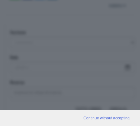
indietro
Sezione
Data
Ricerca
TUTTI I VIDEO
CERCA
Continue without accepting