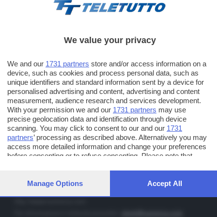
We value your privacy
TT TELETUTTO
We and our
1731 partners
store and/or access information on a
Numerazione automatica sul telecomando
16
device, such as cookies and process personal data, such as
unique identifiers and standard information sent by a device for
TT2 TELETUTTO e TT24 TELETUTTO
personalised advertising and content, advertising and content
Sul canale 16, premere il tasto rosso o il tasto FRECCIA SU sul
measurement, audience research and services development.
telecomando di smart tv dotate di Hbb TV connesse a internet
With your permission we and our
1731 partners
may use
precise geolocation data and identification through device
scanning. You may click to consent to our and our
1731
PUBBLICITÀ IN BRESCIA E PROVINCIA
partners
’ processing as described above. Alternatively you may
access more detailed information and change your preferences
NUMERICA - divisione commerciale di Editoriale Bresciana SpA
before consenting or to refuse consenting. Please note that
via Solferino, 22 - 25122 Brescia
some processing of your personal data may not require your
Tel. +39.030.37401 - Fax +39.030.3772300
consent, but you have a right to object to such processing. Your
preferences will apply to this website only. You can change your
Manage Options
Accept All
Orario nei giorni feriali: 9.00 - 12.30; 14.30 - 19.00
preferences or withdraw your consent at any time by returning
to this site and clicking the
privacy policy
button at the bottom of
http://www.numerica.com
the webpage.
Per informazioni e richiesta preventivi:
clienti@numerica.com