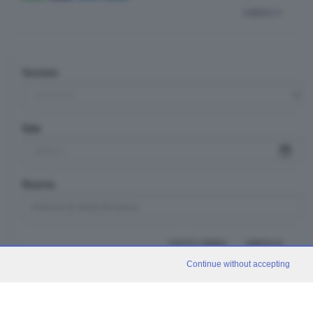
indietro
Sezione
Data
Ricerca
TUTTI I VIDEO
CERCA
Continue without accepting