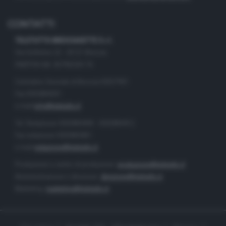
CONTATTI
TELETUTTO BRESCIASETTE S.r.l.
Via Solferino 22 - 25121 Brescia
PARTITA IVA: 00790530174
Centralino Giornale di Brescia 03037901
Fax 0302884201
e-mail
info@teletutto.it
Tel. Redazione 0302884400 - 0302884412
Fax redazione 0302884401
e-mail
redazione@teletutto.it
Produzione e centro di produzione:
produzione@teletutto.it
Amministrazione e direzione:
direzione@teletutto.it
Marketing:
marketing@teletutto.it