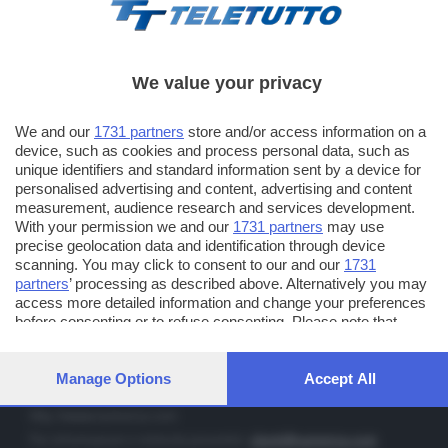
We value your privacy
TT TELETUTTO
We and our
1731 partners
store and/or access information on a
Numerazione automatica sul telecomando
16
device, such as cookies and process personal data, such as
unique identifiers and standard information sent by a device for
TT2 TELETUTTO e TT24 TELETUTTO
personalised advertising and content, advertising and content
Sul canale 16, premere il tasto rosso o il tasto FRECCIA SU sul
measurement, audience research and services development.
telecomando di smart tv dotate di Hbb TV connesse a internet
With your permission we and our
1731 partners
may use
precise geolocation data and identification through device
scanning. You may click to consent to our and our
1731
PUBBLICITÀ IN BRESCIA E PROVINCIA
partners
’ processing as described above. Alternatively you may
access more detailed information and change your preferences
NUMERICA - divisione commerciale di Editoriale Bresciana SpA
before consenting or to refuse consenting. Please note that
via Solferino, 22 - 25122 Brescia
some processing of your personal data may not require your
Tel. +39.030.37401 - Fax +39.030.3772300
consent, but you have a right to object to such processing. Your
preferences will apply to this website only. You can change your
Manage Options
Accept All
Orario nei giorni feriali: 9.00 - 12.30; 14.30 - 19.00
preferences or withdraw your consent at any time by returning
to this site and clicking the
privacy policy
button at the bottom of
http://www.numerica.com
the webpage.
Per informazioni e richiesta preventivi:
clienti@numerica.com