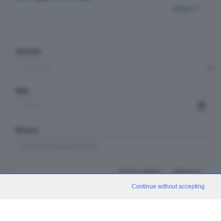
indietro
Sezione
Data
Ricerca
TUTTI I VIDEO
CERCA
Continue without accepting