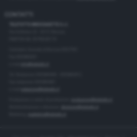
CONTATTI
TELETUTTO BRESCIASETTE S.r.l.
Via Solferino 22 - 25121 Brescia
PARTITA IVA: 00790530174
Centralino Giornale di Brescia 03037901
Fax 0302884201
e-mail
info@teletutto.it
Tel. Redazione 0302884400 - 0302884412
Fax redazione 0302884401
e-mail
redazione@teletutto.it
Produzione e centro di produzione:
produzione@teletutto.it
Amministrazione e direzione:
direzione@teletutto.it
Marketing:
marketing@teletutto.it