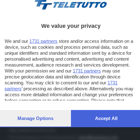
We value your privacy
TT TELETUTTO
We and our
1731 partners
store and/or access information on a
Numerazione automatica sul telecomando
16
device, such as cookies and process personal data, such as
unique identifiers and standard information sent by a device for
TT2 TELETUTTO e TT24 TELETUTTO
personalised advertising and content, advertising and content
Sul canale 16, premere il tasto rosso o il tasto FRECCIA SU sul
measurement, audience research and services development.
telecomando di smart tv dotate di Hbb TV connesse a internet
With your permission we and our
1731 partners
may use
precise geolocation data and identification through device
scanning. You may click to consent to our and our
1731
PUBBLICITÀ IN BRESCIA E PROVINCIA
partners
’ processing as described above. Alternatively you may
access more detailed information and change your preferences
NUMERICA - divisione commerciale di Editoriale Bresciana SpA
before consenting or to refuse consenting. Please note that
via Solferino, 22 - 25122 Brescia
some processing of your personal data may not require your
Tel. +39.030.37401 - Fax +39.030.3772300
consent, but you have a right to object to such processing. Your
preferences will apply to this website only. You can change your
Manage Options
Accept All
Orario nei giorni feriali: 9.00 - 12.30; 14.30 - 19.00
preferences or withdraw your consent at any time by returning
to this site and clicking the
privacy policy
button at the bottom of
http://www.numerica.com
the webpage.
Per informazioni e richiesta preventivi:
clienti@numerica.com