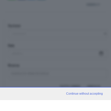
indietro
Sezione
Data
Ricerca
TUTTI I VIDEO
CERCA
Continue without accepting