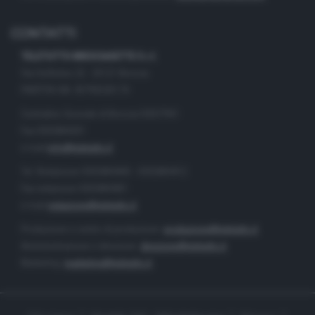
CONTATTI
TELETUTTO BRESCIASETTE S.r.l.
Via Solferino 22 - 25121 Brescia
PARTITA IVA: 00790530174
Centralino Giornale di Brescia 03037901
Fax 0302884201
e-mail
info@teletutto.it
Tel. Redazione 0302884400 - 0302884412
Fax redazione 0302884401
e-mail
redazione@teletutto.it
Produzione e centro di produzione:
produzione@teletutto.it
Amministrazione e direzione:
direzione@teletutto.it
Marketing:
marketing@teletutto.it