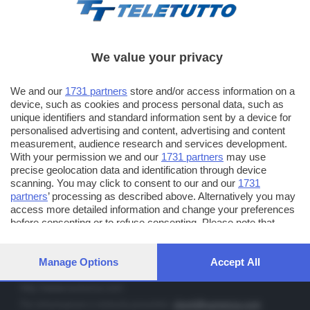
We value your privacy
TT TELETUTTO
We and our
1731 partners
store and/or access information on a
Numerazione automatica sul telecomando
16
device, such as cookies and process personal data, such as
unique identifiers and standard information sent by a device for
TT2 TELETUTTO e TT24 TELETUTTO
personalised advertising and content, advertising and content
Sul canale 16, premere il tasto rosso o il tasto FRECCIA SU sul
measurement, audience research and services development.
telecomando di smart tv dotate di Hbb TV connesse a internet
With your permission we and our
1731 partners
may use
precise geolocation data and identification through device
scanning. You may click to consent to our and our
1731
PUBBLICITÀ IN BRESCIA E PROVINCIA
partners
’ processing as described above. Alternatively you may
access more detailed information and change your preferences
NUMERICA - divisione commerciale di Editoriale Bresciana SpA
before consenting or to refuse consenting. Please note that
via Solferino, 22 - 25122 Brescia
some processing of your personal data may not require your
Tel. +39.030.37401 - Fax +39.030.3772300
consent, but you have a right to object to such processing. Your
preferences will apply to this website only. You can change your
Manage Options
Accept All
Orario nei giorni feriali: 9.00 - 12.30; 14.30 - 19.00
preferences or withdraw your consent at any time by returning
to this site and clicking the
privacy policy
button at the bottom of
http://www.numerica.com
the webpage.
Per informazioni e richiesta preventivi:
clienti@numerica.com