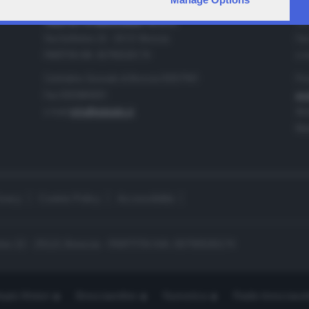
IA
CONTATTI
TELETUTTO BRESCIASETTE S.r.l.
Tel
Via Solferino 22 - 25121 Brescia
Fax
PARTITA IVA: 00790530174
e-m
Centralino Giornale di Brescia 03037901
Pro
Fax 0302884201
pro
e-mail
info@teletutto.it
Amm
Mar
ivacy
Cookie Policy
Accessibilità
no 22 - 25121 Brescia - PARTITA IVA: 00790530174
opiù Motori
Bresciaonline
Numerica
Radio bresciaset