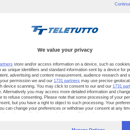
Continu
We value your privacy
artners
store and/or access information on a device, such as cookie
 as unique identifiers and standard information sent by a device for 
ntent, advertising and content measurement, audience research and 
 your permission we and our
1731 partners
may use precise geolocat
ugh device scanning. You may click to consent to our and our
1731 par
. Alternatively you may access more detailed information and chang
or to refuse consenting. Please note that some processing of your p
TT TELETUTTO
TT2 TELETUTTO e TT24 TELETUT
nsent, but you have a right to object to such processing. Your preferen
Numerazione automatica
Sul canale 16, premere il tasto ros
You can change your preferences or withdraw your consent at any time
ng the
privacy policy
button at the bottom of the webpage.
sul telecomando
16
dotate di Hbb TV connesse a intern
Manage Options