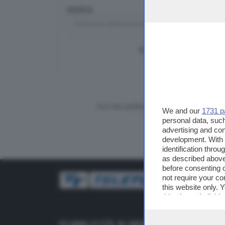
RICERCA
TUTTI I VIDEO
CERCA
Vuoi fare pubblicità su questo sito?
We and our
1731 p
personal data, such
advertising and co
development. With
identification thro
as described above
before consenting 
not require your co
this website only. 
this site and clicki