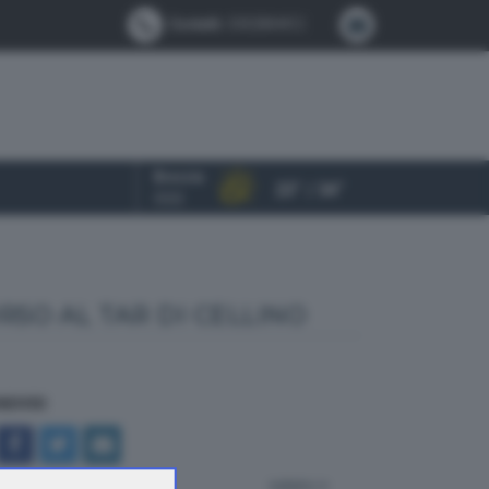
Contatti:
0302884412
Brescia
23° / 34°
OGGI
RSO AL TAR DI CELLINO
NDIVIDI
indietro