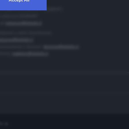
. Redazione 0302884400 - 0302884412
 redazione 0302884401
ail
redazione@teletutto.it
duzione e centro di produzione:
duzione@teletutto.it
inistrazione e direzione:
direzione@teletutto.it
keting:
marketing@teletutto.it
te