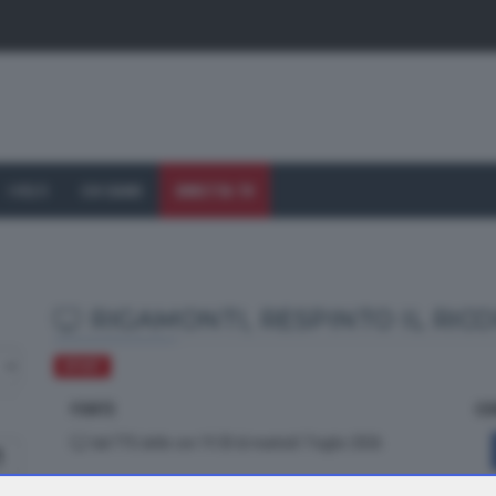
I VOLTI
CHI SIAMO
DIRETTA TV
RIGAMONTI, RESPINTO IL RICO
SPORT
FONTE
CO
dal TTG delle ore 19.30 di martedì 7 luglio 2026