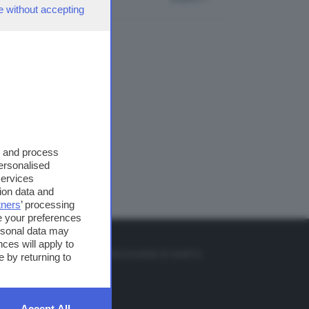
e without accepting
s and process
personalised
services
ion data and
tners
’ processing
e your preferences
ersonal data may
TO
ces will apply to
so o il tasto FRECCIA SU sul telecomando di smart tv
 by returning to
et
Accept All