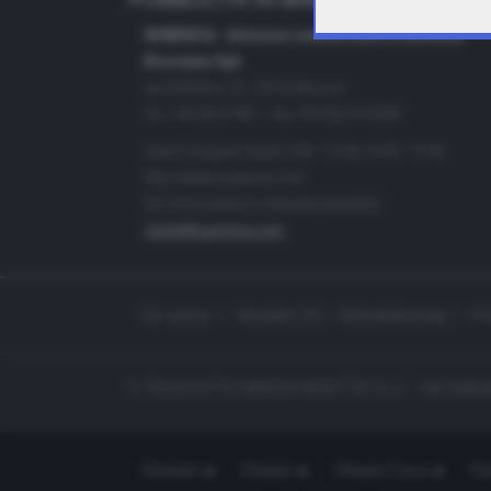
PUBBLICITÀ IN BRESCIA E PROVINC
NUMERICA - divisione commerciale di Editoriale
Bresciana SpA
via Solferino, 22 - 25122 Brescia
Tel. +39.030.37401 - Fax +39.030.3772300
Orario nei giorni feriali: 9.00 - 12.30; 14.30 - 19.00
http://www.numerica.com
Per informazioni e richiesta preventivi:
clienti@numerica.com
Chi siamo
Modello 231 - Whistleblowing
Pr
© TELETUTTO BRESCIASETTE S.r.l. - Via Solferi
Teletutto
Ottopiù
Ottopiù Casa
Ott