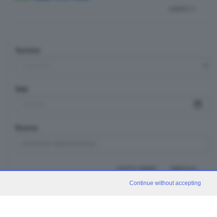
indietro
Sezione
Data
Ricerca
TUTTI I VIDEO
CERCA
Continue without accepting