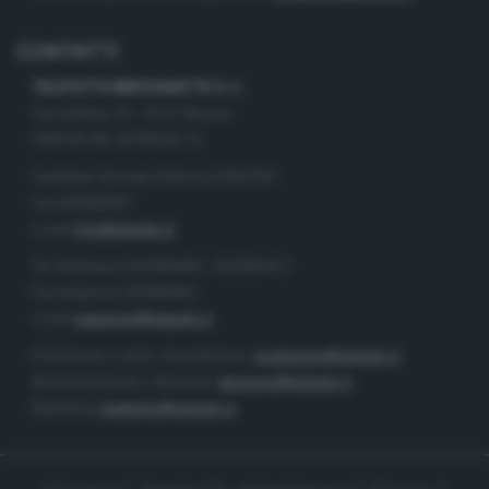
CONTATTI
TELETUTTO BRESCIASETTE S.r.l.
Via Solferino 22 - 25121 Brescia
PARTITA IVA: 00790530174
Centralino Giornale di Brescia 03037901
Fax 0302884201
e-mail
info@teletutto.it
Tel. Redazione 0302884400 - 0302884412
Fax redazione 0302884401
e-mail
redazione@teletutto.it
Produzione e centro di produzione:
produzione@teletutto.it
Amministrazione e direzione:
direzione@teletutto.it
Marketing:
marketing@teletutto.it