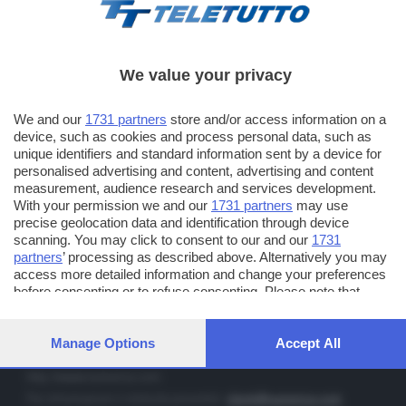
We value your privacy
TT TELETUTTO
We and our
1731 partners
store and/or access information on a
Numerazione automatica sul telecomando
16
device, such as cookies and process personal data, such as
unique identifiers and standard information sent by a device for
TT2 TELETUTTO e TT24 TELETUTTO
personalised advertising and content, advertising and content
Sul canale 16, premere il tasto rosso o il tasto FRECCIA SU sul
measurement, audience research and services development.
telecomando di smart tv dotate di Hbb TV connesse a internet
With your permission we and our
1731 partners
may use
precise geolocation data and identification through device
scanning. You may click to consent to our and our
1731
PUBBLICITÀ IN BRESCIA E PROVINCIA
partners
’ processing as described above. Alternatively you may
access more detailed information and change your preferences
NUMERICA - divisione commerciale di Editoriale Bresciana SpA
before consenting or to refuse consenting. Please note that
via Solferino, 22 - 25122 Brescia
some processing of your personal data may not require your
Tel. +39.030.37401 - Fax +39.030.3772300
consent, but you have a right to object to such processing. Your
preferences will apply to this website only. You can change your
Manage Options
Accept All
Orario nei giorni feriali: 9.00 - 12.30; 14.30 - 19.00
preferences or withdraw your consent at any time by returning
to this site and clicking the
privacy policy
button at the bottom of
http://www.numerica.com
the webpage.
Per informazioni e richiesta preventivi:
clienti@numerica.com