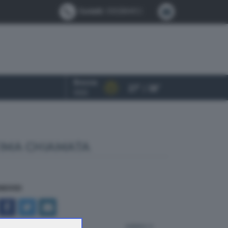
Contatti:
0302884412
Brescia
27° / 38°
OGGI
TIMA CHIAMATA
NDIVIDI
indietro