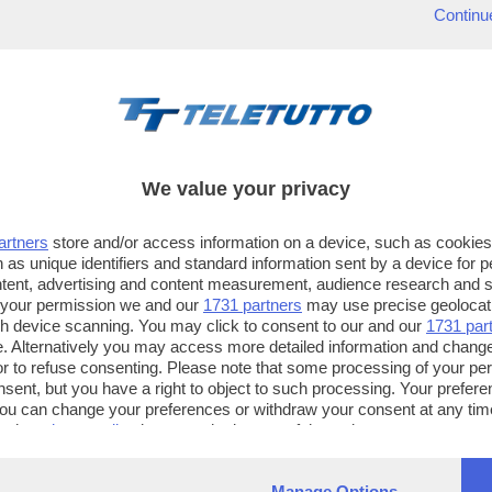
Continu
We value your privacy
artners
store and/or access information on a device, such as cookie
 as unique identifiers and standard information sent by a device for 
ntent, advertising and content measurement, audience research and 
 your permission we and our
1731 partners
may use precise geolocat
ugh device scanning. You may click to consent to our and our
1731 par
. Alternatively you may access more detailed information and chang
or to refuse consenting. Please note that some processing of your p
TT TELETUTTO
TT2 TELETUTTO e TT24 TELETUT
nsent, but you have a right to object to such processing. Your preferen
Numerazione automatica
Sul canale 16, premere il tasto ros
You can change your preferences or withdraw your consent at any time
ng the
privacy policy
button at the bottom of the webpage.
sul telecomando
16
dotate di Hbb TV connesse a intern
Manage Options