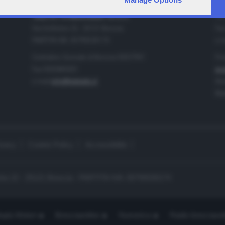
IA
CONTATTI
TELETUTTO BRESCIASETTE S.r.l.
Tel
Via Solferino 22 - 25121 Brescia
Fax
PARTITA IVA: 00790530174
e-m
Centralino Giornale di Brescia 03037901
Pro
Fax 0302884201
pro
e-mail
info@teletutto.it
Amm
Mar
ivacy
Cookie Policy
Accessibilità
no 22 - 25121 Brescia - PARTITA IVA: 00790530174
opiù Motori
Bresciaonline
Numerica
Radio bresciaset