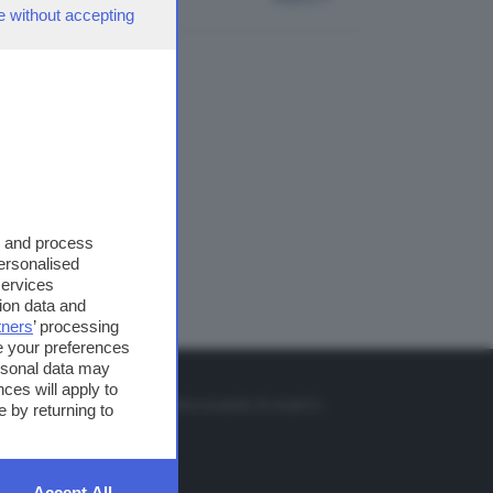
e without accepting
s and process
personalised
services
ion data and
tners
’ processing
e your preferences
ersonal data may
TO
ces will apply to
so o il tasto FRECCIA SU sul telecomando di smart tv
 by returning to
et
Accept All