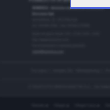
PUBBLICITÀ IN BRESCIA E PROVINC
NUMERICA - divisione commerciale di Editoriale
Bresciana SpA
via Solferino, 22 - 25122 Brescia
Tel. +39.030.37401 - Fax +39.030.3772300
Orario nei giorni feriali: 9.00 - 12.30; 14.30 - 19.00
http://www.numerica.com
Per informazioni e richiesta preventivi:
clienti@numerica.com
Chi siamo
Modello 231 - Whistleblowing
Pr
© TELETUTTO BRESCIASETTE S.r.l. - Via Solferi
Teletutto
Ottopiù
Ottopiù Casa
Ott