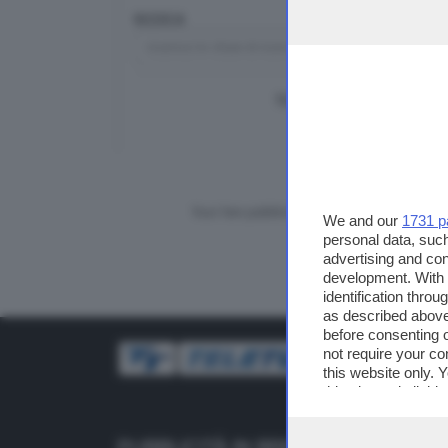
RICERCA
TUTTI I VIDEO
CERCA
Vuoi fare pubblicità su questo sito?
We and our
1731 p
personal data, such
advertising and co
development. With
identification thro
as described above
before consenting 
not require your co
this website only. 
this site and clicki