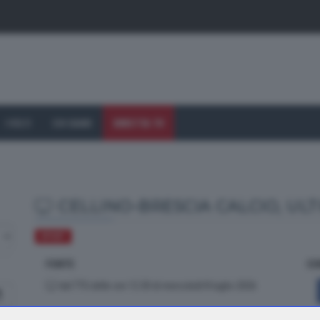
I VOLTI
CHI SIAMO
DIRETTA TV
CELLINO-BRESCIA CALCIO, UL
SPORT
FONTE
CO
dal TTG delle ore 12.30 di mercoledì 8 luglio 2026