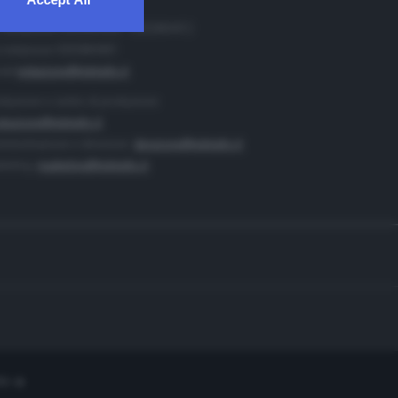
. Redazione 0302884400 - 0302884412
 redazione 0302884401
ail
redazione@teletutto.it
duzione e centro di produzione:
duzione@teletutto.it
inistrazione e direzione:
direzione@teletutto.it
keting:
marketing@teletutto.it
te