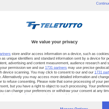
Continu
We value your privacy
artners
store and/or access information on a device, such as cookie
 as unique identifiers and standard information sent by a device for 
ntent, advertising and content measurement, audience research and 
 your permission we and our
1731 partners
may use precise geolocat
ugh device scanning. You may click to consent to our and our
1731 par
. Alternatively you may access more detailed information and chang
or to refuse consenting. Please note that some processing of your p
TT TELETUTTO
TT2 TELETUTTO e TT24 TELETUT
nsent, but you have a right to object to such processing. Your preferen
Numerazione automatica
Sul canale 16, premere il tasto ros
You can change your preferences or withdraw your consent at any time
ng the
privacy policy
button at the bottom of the webpage.
sul telecomando
16
dotate di Hbb TV connesse a intern
Manage Options