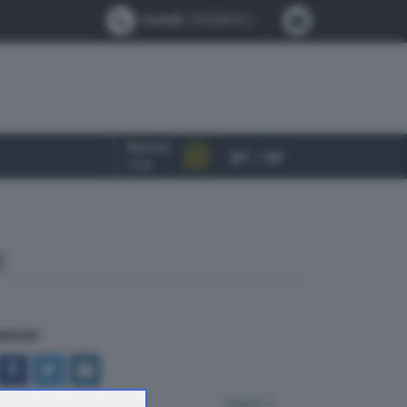
Contatti:
0302884412
Brescia
23° / 34°
OGGI
E
NDIVIDI
indietro