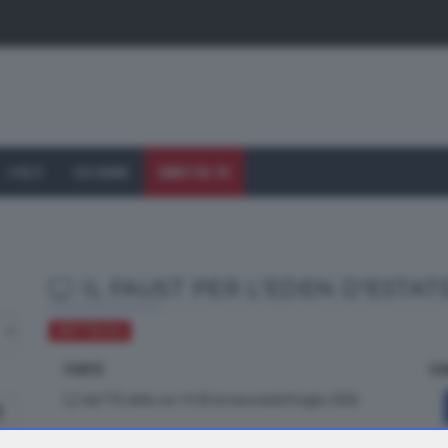
I VOLTI
CHI SIAMO
DIRETTA TV
IL FAUST PER L'EDEN D'ESTAT
SPETTACOLI
FONTE
CO
dal TTG delle ore 19.30 di mercoledì 8 luglio 2026