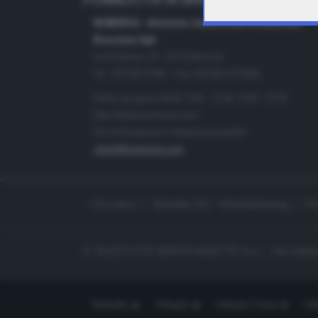
PUBBLICITÀ IN BRESCIA E PROVINC
NUMERICA - divisione commerciale di Editoriale
Bresciana SpA
via Solferino, 22 - 25122 Brescia
Tel. +39.030.37401 - Fax +39.030.3772300
Orario nei giorni feriali: 9.00 - 12.30; 14.30 - 19.00
http://www.numerica.com
Per informazioni e richiesta preventivi:
clienti@numerica.com
Chi siamo
Modello 231 - Whistleblowing
Pr
© TELETUTTO BRESCIASETTE S.r.l. - Via Solferi
Teletutto
Ottopiù
Ottopiù Casa
Ott