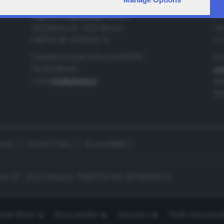
IA
CONTATTI
TELETUTTO BRESCIASETTE S.r.l.
Tel
Via Solferino 22 - 25121 Brescia
Fax
PARTITA IVA: 00790530174
e-m
Centralino Giornale di Brescia 03037901
Pro
Fax 0302884201
pro
e-mail
info@teletutto.it
Amm
Mar
ivacy
Cookie Policy
Accessibilità
no 22 - 25121 Brescia - PARTITA IVA: 00790530174
opiù Motori
Bresciaonline
Numerica
Radio bresciaset