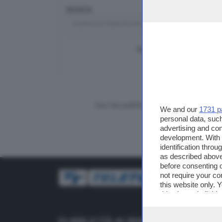
RICERCA
TUTTI I VIDEO
CERCA
Vuoi fare pubblicità su questo sito?
We and our
1731 p
personal data, such
advertising and co
development. With
identification thro
as described above
before consenting 
not require your co
this website only. 
this site and clicki