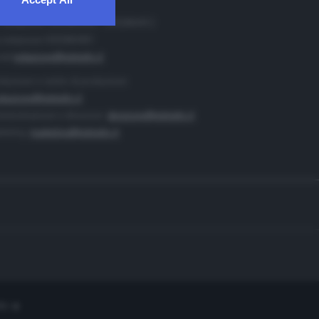
. Redazione 0302884400 - 0302884412
 redazione 0302884401
ail
redazione@teletutto.it
duzione e centro di produzione:
duzione@teletutto.it
inistrazione e direzione:
direzione@teletutto.it
keting:
marketing@teletutto.it
te