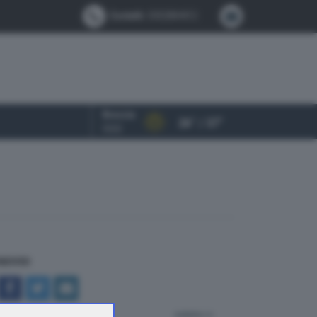
Contatti:
0302884412
Brescia
26° / 37°
OGGI
NDIVIDI
indietro