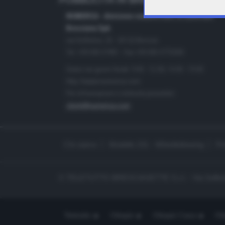
PUBBLICITÀ IN BRESCIA E PROVINC
NUMERICA - divisione commerciale di Editoriale
Bresciana SpA
via Solferino, 22 - 25122 Brescia
Tel. +39.030.37401 - Fax +39.030.3772300
Orario nei giorni feriali: 9.00 - 12.30; 14.30 - 19.00
http://www.numerica.com
Per informazioni e richiesta preventivi:
clienti@numerica.com
Chi siamo
Modello 231 - Whistleblowing
Pr
© TELETUTTO BRESCIASETTE S.r.l. - Via Solferi
Teletutto
Ottopiù
Ottopiù Casa
Ott