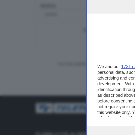
RICERCA
TUTTI I VIDEO
CERCA
Vuoi fare pubblicità su questo sito?
We and our
1731 p
personal data, such
advertising and co
development. With
identification thro
as described above
before consenting 
not require your co
this website only. 
this site and clicki