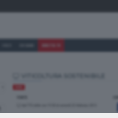
I VOLTI
CHI SIAMO
DIRETTA TV
VITICOLTURA SOSTENIBILE
VARIE
FONTE
CO
dal TTG delle ore 19.30 di venerdì 22 febbraio 2013