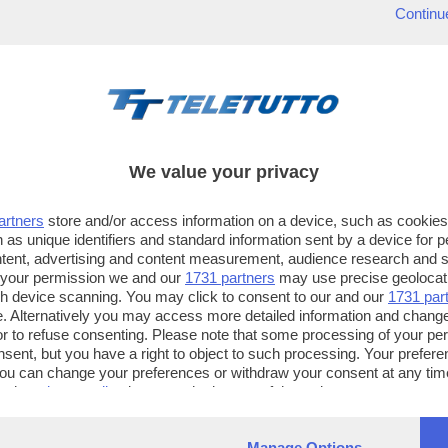
Continu
We value your privacy
artners
store and/or access information on a device, such as cookie
 as unique identifiers and standard information sent by a device for 
ntent, advertising and content measurement, audience research and 
 your permission we and our
1731 partners
may use precise geolocat
ugh device scanning. You may click to consent to our and our
1731 par
. Alternatively you may access more detailed information and chang
or to refuse consenting. Please note that some processing of your p
TT TELETUTTO
TT2 TELETUTTO e TT24 TELETUT
nsent, but you have a right to object to such processing. Your preferen
Numerazione automatica
Sul canale 16, premere il tasto ros
You can change your preferences or withdraw your consent at any time
ng the
privacy policy
button at the bottom of the webpage.
sul telecomando
16
dotate di Hbb TV connesse a intern
Manage Options