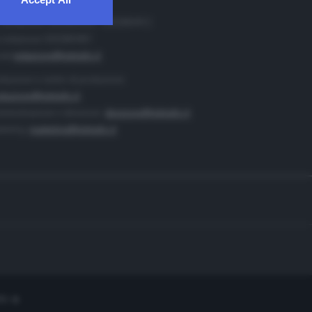
. Redazione 0302884400 - 0302884412
 redazione 0302884401
ail
redazione@teletutto.it
duzione e centro di produzione:
duzione@teletutto.it
inistrazione e direzione:
direzione@teletutto.it
keting:
marketing@teletutto.it
te