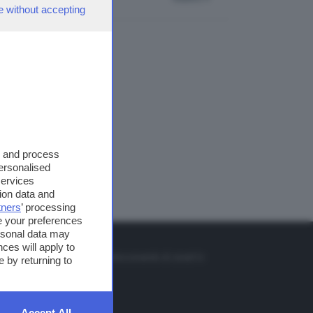
e without accepting
s and process
personalised
services
ion data and
tners
’ processing
e your preferences
ersonal data may
TO
ces will apply to
so o il tasto FRECCIA SU sul telecomando di smart tv
 by returning to
et
Accept All