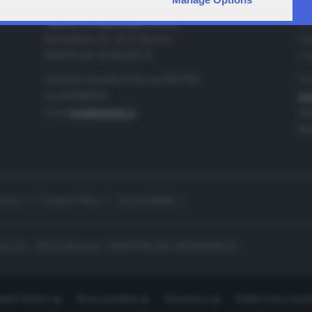
IA
CONTATTI
TELETUTTO BRESCIASETTE S.r.l.
Tel
Via Solferino 22 - 25121 Brescia
Fax
PARTITA IVA: 00790530174
e-m
Centralino Giornale di Brescia 03037901
Pro
Fax 0302884201
pro
e-mail
info@teletutto.it
Amm
Mar
ivacy
Cookie Policy
Accessibilità
no 22 - 25121 Brescia - PARTITA IVA: 00790530174
opiù Motori
Bresciaonline
Numerica
Radio bresciaset