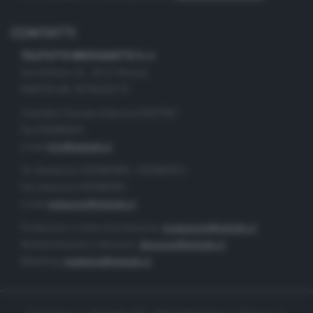
CONTATTI
TELETUTTO BRESCIASETTE S.r.l.
Via Solferino 22 - 25121 Brescia
PARTITA IVA: 00790530174
Centralino Giornale di Brescia 03037901
Fax 0302884201
e-mail
info@teletutto.it
Tel. Redazione 0302884400 - 0302884412
Fax redazione 0302884401
e-mail
redazione@teletutto.it
Produzione e centro di produzione:
produzione@teletutto.it
Amministrazione e direzione:
direzione@teletutto.it
Marketing:
marketing@teletutto.it