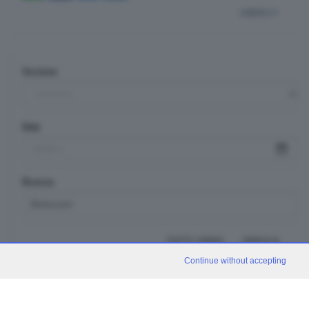
indietro
Sezione
Data
Ricerca
TUTTI I VIDEO
CERCA
Continue without accepting