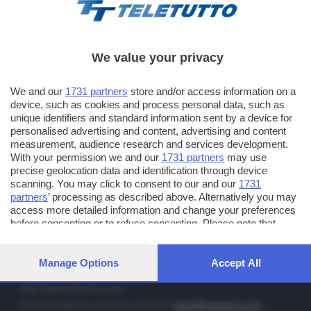
We value your privacy
TT TELETUTTO
We and our
1731 partners
store and/or access information on a
Numerazione automatica sul telecomando
16
device, such as cookies and process personal data, such as
unique identifiers and standard information sent by a device for
TT2 TELETUTTO e TT24 TELETUTTO
personalised advertising and content, advertising and content
Sul canale 16, premere il tasto rosso o il tasto FRECCIA SU sul
measurement, audience research and services development.
telecomando di smart tv dotate di Hbb TV connesse a internet
With your permission we and our
1731 partners
may use
precise geolocation data and identification through device
scanning. You may click to consent to our and our
1731
PUBBLICITÀ IN BRESCIA E PROVINCIA
partners
’ processing as described above. Alternatively you may
access more detailed information and change your preferences
NUMERICA - divisione commerciale di Editoriale Bresciana SpA
before consenting or to refuse consenting. Please note that
via Solferino, 22 - 25122 Brescia
some processing of your personal data may not require your
Tel. +39.030.37401 - Fax +39.030.3772300
consent, but you have a right to object to such processing. Your
preferences will apply to this website only. You can change your
Manage Options
Accept All
Orario nei giorni feriali: 9.00 - 12.30; 14.30 - 19.00
preferences or withdraw your consent at any time by returning
to this site and clicking the
privacy policy
button at the bottom of
http://www.numerica.com
the webpage.
Per informazioni e richiesta preventivi:
clienti@numerica.com