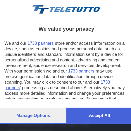
We value your privacy
We and our
1733 partners
store and/or access information on a
TT TELETUTTO
device, such as cookies and process personal data, such as
Numerazione automatica sul telecomando
16
unique identifiers and standard information sent by a device for
personalised advertising and content, advertising and content
TT2 TELETUTTO e TT24 TELETUTTO
measurement, audience research and services development.
Sul canale 16, premere il tasto rosso o il tasto FRECCIA SU sul
With your permission we and our
1733 partners
may use
telecomando di smart tv dotate di Hbb TV connesse a internet
precise geolocation data and identification through device
scanning. You may click to consent to our and our
1733
partners
’ processing as described above. Alternatively you may
PUBBLICITÀ IN BRESCIA E PROVINCIA
access more detailed information and change your preferences
before consenting or to refuse consenting. Please note that
NUMERICA - divisione commerciale di Editoriale Bresciana SpA
some processing of your personal data may not require your
via Solferino, 22 - 25122 Brescia
consent, but you have a right to object to such processing. Your
Tel. +39.030.37401 - Fax +39.030.3772300
preferences will apply to this website only. You can change your
Manage Options
Accept All
preferences or withdraw your consent at any time by returning
Orario nei giorni feriali: 9.00 - 12.30; 14.30 - 19.00
to this site and clicking the
privacy policy
button at the bottom of