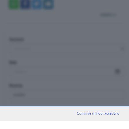
indietro
Sezione
Data
Ricerca
TUTTI I VIDEO
CERCA
Continue without accepting