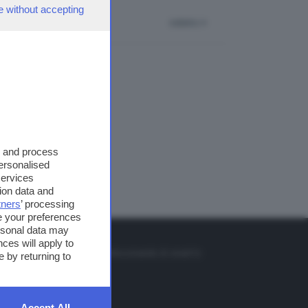
e without accepting
indietro
s and process
personalised
services
ion data and
tners
’ processing
e your preferences
ersonal data may
TO
ces will apply to
so o il tasto FRECCIA SU sul telecomando di smart tv
 by returning to
et
Accept All