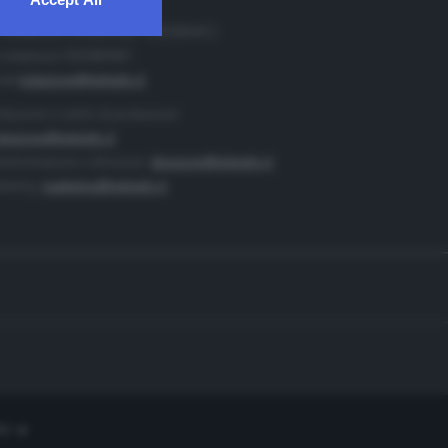
. Redazione 0302884400 - 0302884412
 redazione 0302884401
ail
redazione@teletutto.it
duzione e centro di produzione:
duzione@teletutto.it
inistrazione e direzione:
direzione@teletutto.it
keting:
marketing@teletutto.it
te