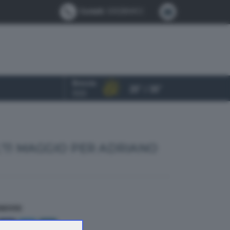
Contatti:
0302884412
Brescia
25° / 35°
OGGI
L'11 MAGGIO PER ADRIANO
NDIVIDI