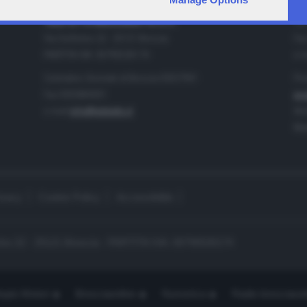
IA
CONTATTI
TELETUTTO BRESCIASETTE S.r.l.
Tel
Via Solferino 22 - 25121 Brescia
Fax
PARTITA IVA: 00790530174
e-m
Centralino Giornale di Brescia 03037901
Pro
Fax 0302884201
pro
e-mail
info@teletutto.it
Amm
Mar
ivacy
Cookie Policy
Accessibilità
no 22 - 25121 Brescia - PARTITA IVA: 00790530174
opiù Motori
Bresciaonline
Numerica
Radio bresciaset