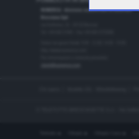
PUBBLICITÀ IN BRESCIA E PROVINC
NUMERICA - divisione commerciale di Editoriale
Bresciana SpA
via Solferino, 22 - 25122 Brescia
Tel. +39.030.37401 - Fax +39.030.3772300
Orario nei giorni feriali: 9.00 - 12.30; 14.30 - 19.00
http://www.numerica.com
Per informazioni e richiesta preventivi:
clienti@numerica.com
Chi siamo
Modello 231 - Whistleblowing
Pr
© TELETUTTO BRESCIASETTE S.r.l. - Via Solferi
Teletutto
Ottopiù
Ottopiù Casa
Ott