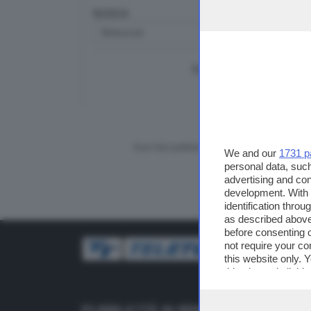
RICERCA
TUTTI I VIDEO
CERCA
Vuoi fare pubblicità su questo sito?
We and our
1731 p
personal data, such
advertising and co
development. With
identification thro
as described above
before consenting 
not require your co
this website only. 
this site and clicki