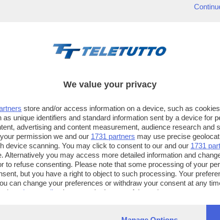
Continu
We value your privacy
artners
store and/or access information on a device, such as cookie
 as unique identifiers and standard information sent by a device for 
ntent, advertising and content measurement, audience research and 
 your permission we and our
1731 partners
may use precise geolocat
ugh device scanning. You may click to consent to our and our
1731 par
. Alternatively you may access more detailed information and chang
or to refuse consenting. Please note that some processing of your p
TT TELETUTTO
TT2 TELETUTTO e TT24 TELETUT
nsent, but you have a right to object to such processing. Your preferen
Numerazione automatica
Sul canale 16, premere il tasto ros
You can change your preferences or withdraw your consent at any time
ng the
privacy policy
button at the bottom of the webpage.
sul telecomando
16
dotate di Hbb TV connesse a intern
Manage Options