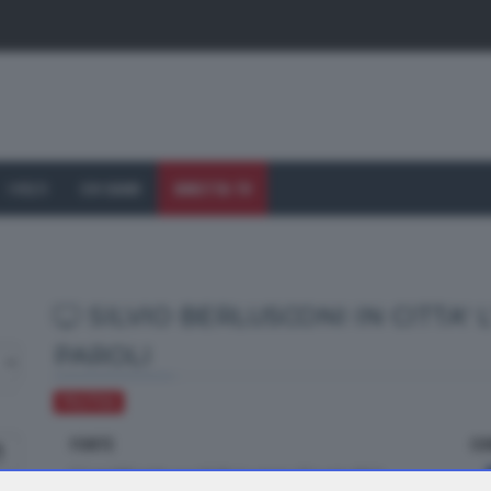
I VOLTI
CHI SIAMO
DIRETTA TV
SILVIO BERLUSCONI IN CITTA' 
PAROLI
POLITICA
FONTE
CO
dal TTG delle ore 19.30 di sabato 27 aprile 2013