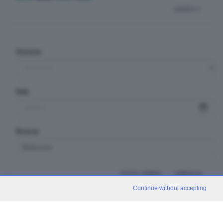
indietro
Sezione
Data
Ricerca
TUTTI I VIDEO
CERCA
Continue without accepting