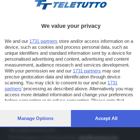
We value your privacy
TT TELETUTTO
We and our
1731 partners
store and/or access information on a
Numerazione automatica sul telecomando
16
device, such as cookies and process personal data, such as
unique identifiers and standard information sent by a device for
TT2 TELETUTTO e TT24 TELETUTTO
personalised advertising and content, advertising and content
Sul canale 16, premere il tasto rosso o il tasto FRECCIA SU sul
measurement, audience research and services development.
telecomando di smart tv dotate di Hbb TV connesse a internet
With your permission we and our
1731 partners
may use
precise geolocation data and identification through device
scanning. You may click to consent to our and our
1731
PUBBLICITÀ IN BRESCIA E PROVINCIA
partners
’ processing as described above. Alternatively you may
access more detailed information and change your preferences
NUMERICA - divisione commerciale di Editoriale Bresciana SpA
before consenting or to refuse consenting. Please note that
via Solferino, 22 - 25122 Brescia
some processing of your personal data may not require your
Tel. +39.030.37401 - Fax +39.030.3772300
consent, but you have a right to object to such processing. Your
preferences will apply to this website only. You can change your
Manage Options
Accept All
Orario nei giorni feriali: 9.00 - 12.30; 14.30 - 19.00
preferences or withdraw your consent at any time by returning
to this site and clicking the
privacy policy
button at the bottom of
http://www.numerica.com
the webpage.
Per informazioni e richiesta preventivi:
clienti@numerica.com