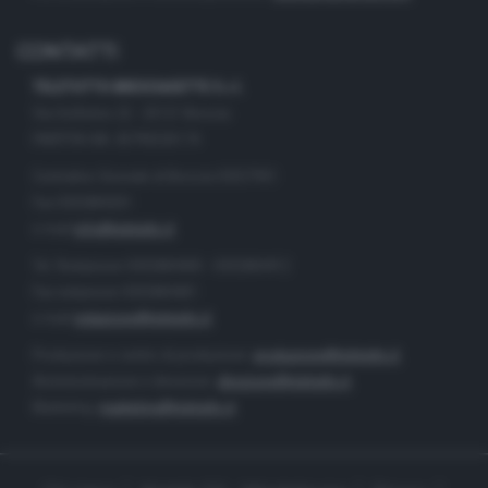
CONTATTI
TELETUTTO BRESCIASETTE S.r.l.
Via Solferino 22 - 25121 Brescia
PARTITA IVA: 00790530174
Centralino Giornale di Brescia 03037901
Fax 0302884201
e-mail
info@teletutto.it
Tel. Redazione 0302884400 - 0302884412
Fax redazione 0302884401
e-mail
redazione@teletutto.it
Produzione e centro di produzione:
produzione@teletutto.it
Amministrazione e direzione:
direzione@teletutto.it
Marketing:
marketing@teletutto.it