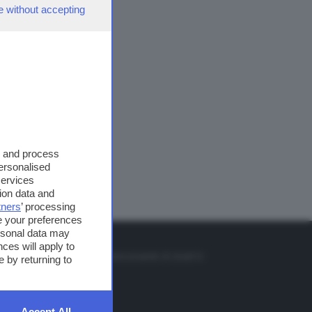
e without accepting
s and process
personalised
services
ion data and
tners
’ processing
e your preferences
ersonal data may
TO
ces will apply to
so o il tasto FRECCIA SU sul telecomando di smart tv
 by returning to
et
Accept All