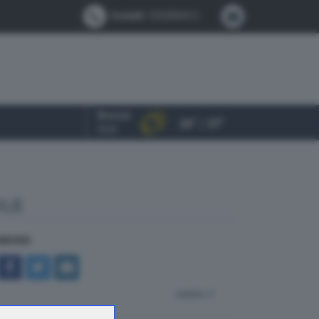
Contatti:
0302884412
Brescia
24° / 37°
OGGI
ILE
NDIVIDI
indietro