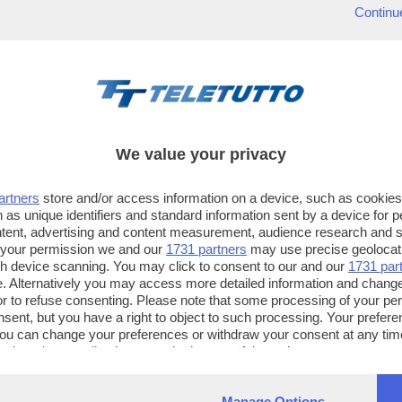
Continu
We value your privacy
artners
store and/or access information on a device, such as cookie
 as unique identifiers and standard information sent by a device for 
ntent, advertising and content measurement, audience research and 
 your permission we and our
1731 partners
may use precise geolocat
ugh device scanning. You may click to consent to our and our
1731 par
. Alternatively you may access more detailed information and chang
or to refuse consenting. Please note that some processing of your p
TT TELETUTTO
TT2 TELETUTTO e TT24 TELETUT
nsent, but you have a right to object to such processing. Your preferen
Numerazione automatica
Sul canale 16, premere il tasto ros
You can change your preferences or withdraw your consent at any time
ng the
privacy policy
button at the bottom of the webpage.
sul telecomando
16
dotate di Hbb TV connesse a intern
Manage Options