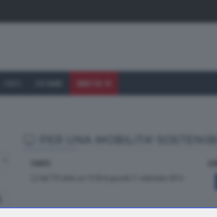
I VOLTI
CHI SIAMO
DIRETTA TV
PER UNA MOBILITA' SOSTENIB
FONTE
CO
dal TTG delle ore 19.30 di giovedì 11 settembre 2014