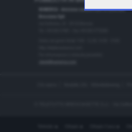
PUBBLICITÀ IN BRESCIA E PROVINC
NUMERICA - divisione commerciale di Editoriale
Bresciana SpA
via Solferino, 22 - 25122 Brescia
Tel. +39.030.37401 - Fax +39.030.3772300
Orario nei giorni feriali: 9.00 - 12.30; 14.30 - 19.00
http://www.numerica.com
Per informazioni e richiesta preventivi:
clienti@numerica.com
Chi siamo
Modello 231 - Whistleblowing
Pr
© TELETUTTO BRESCIASETTE S.r.l. - Via Solferi
Teletutto
Ottopiù
Ottopiù Casa
Ott