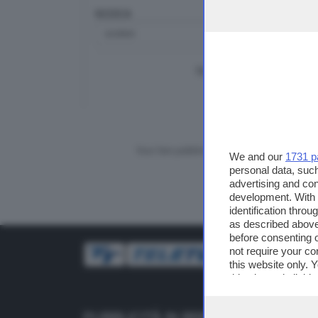
RICERCA
TUTTI I VIDEO
CERCA
Vuoi fare pubblicità su questo sito?
We and our
1731 p
personal data, such
advertising and co
development. With
identification thro
as described above
before consenting 
not require your co
this website only. 
this site and clicki