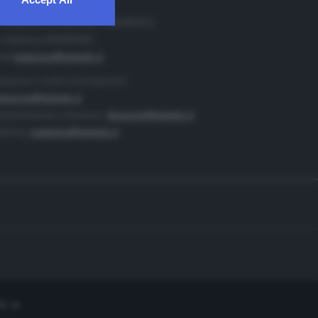
. Redazione 0302884400 - 0302884412
 redazione 0302884401
ail
redazione@teletutto.it
duzione e centro di produzione:
duzione@teletutto.it
inistrazione e direzione:
direzione@teletutto.it
keting:
marketing@teletutto.it
te