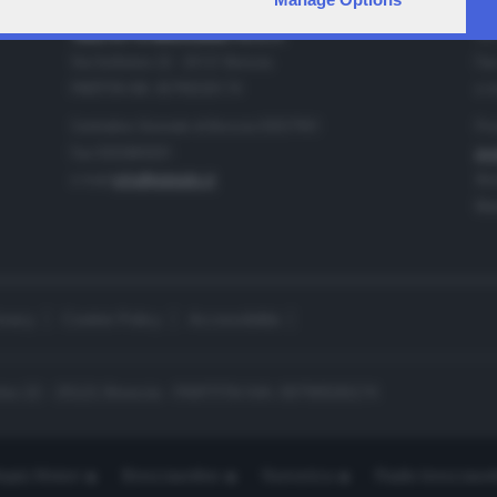
IA
CONTATTI
TELETUTTO BRESCIASETTE S.r.l.
Tel
Via Solferino 22 - 25121 Brescia
Fax
PARTITA IVA: 00790530174
e-m
Centralino Giornale di Brescia 03037901
Pro
Fax 0302884201
pro
e-mail
info@teletutto.it
Amm
Mar
ivacy
Cookie Policy
Accessibilità
no 22 - 25121 Brescia - PARTITA IVA: 00790530174
opiù Motori
Bresciaonline
Numerica
Radio bresciaset