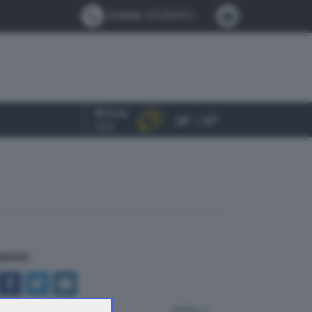
Contatti:
0302884412
Brescia
24° / 37°
OGGI
NDIVIDI
indietro