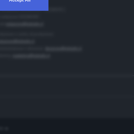
. Redazione 0302884400 - 0302884412
 redazione 0302884401
ail
redazione@teletutto.it
duzione e centro di produzione:
duzione@teletutto.it
inistrazione e direzione:
direzione@teletutto.it
keting:
marketing@teletutto.it
te