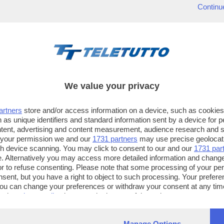
Continu
We value your privacy
artners
store and/or access information on a device, such as cookie
 as unique identifiers and standard information sent by a device for 
ntent, advertising and content measurement, audience research and 
 your permission we and our
1731 partners
may use precise geolocat
ugh device scanning. You may click to consent to our and our
1731 par
. Alternatively you may access more detailed information and chang
or to refuse consenting. Please note that some processing of your p
TT TELETUTTO
TT2 TELETUTTO e TT24 TELETUT
nsent, but you have a right to object to such processing. Your preferen
Numerazione automatica
Sul canale 16, premere il tasto ros
You can change your preferences or withdraw your consent at any time
ng the
privacy policy
button at the bottom of the webpage.
sul telecomando
16
dotate di Hbb TV connesse a intern
Manage Options