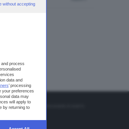
e without accepting
s and process
personalised
services
ion data and
tners
’ processing
e your preferences
ersonal data may
TO
ces will apply to
so o il tasto FRECCIA SU sul telecomando di smart tv
 by returning to
et
Accept All