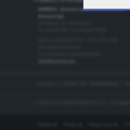
PUBBLICITÀ IN BRESCIA E PROVINC
NUMERICA - divisione commerciale di Editoriale
Bresciana SpA
via Solferino, 22 - 25122 Brescia
Tel. +39.030.37401 - Fax +39.030.3772300
Orario nei giorni feriali: 9.00 - 12.30; 14.30 - 19.00
http://www.numerica.com
Per informazioni e richiesta preventivi:
clienti@numerica.com
Chi siamo
Modello 231 - Whistleblowing
Pr
© TELETUTTO BRESCIASETTE S.r.l. - Via Solferi
Teletutto
Ottopiù
Ottopiù Casa
Ott