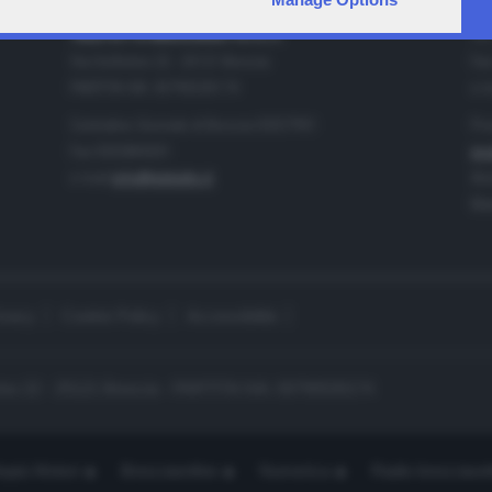
IA
CONTATTI
TELETUTTO BRESCIASETTE S.r.l.
Tel
Via Solferino 22 - 25121 Brescia
Fax
PARTITA IVA: 00790530174
e-m
Centralino Giornale di Brescia 03037901
Pro
Fax 0302884201
pro
e-mail
info@teletutto.it
Amm
Mar
ivacy
Cookie Policy
Accessibilità
no 22 - 25121 Brescia - PARTITA IVA: 00790530174
opiù Motori
Bresciaonline
Numerica
Radio bresciaset