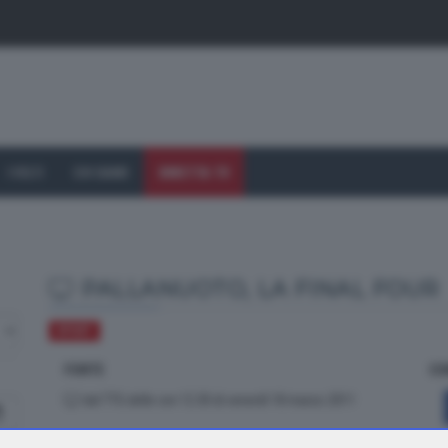
I VOLTI
CHI SIAMO
DIRETTA TV
PALLANUOTO, LA FINAL FOUR
SPORT
FONTE
CO
dal TTG delle ore 12.30 di venerdì 18 marzo 2011