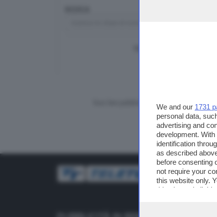
RICERCA
TUTTI I VIDEO
CERCA
Vuoi fare pubblicità su questo sito?
We and our
1731 p
personal data, such
advertising and co
development. With
identification thro
as described above
before consenting 
not require your co
this website only. 
this site and clicki