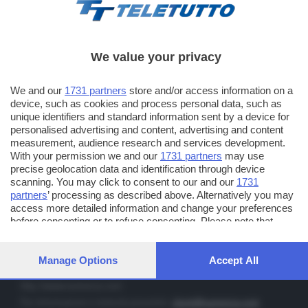
We value your privacy
TT TELETUTTO
We and our
1731 partners
store and/or access information on a
Numerazione automatica sul telecomando
16
device, such as cookies and process personal data, such as
unique identifiers and standard information sent by a device for
TT2 TELETUTTO e TT24 TELETUTTO
personalised advertising and content, advertising and content
Sul canale 16, premere il tasto rosso o il tasto FRECCIA SU sul
measurement, audience research and services development.
telecomando di smart tv dotate di Hbb TV connesse a internet
With your permission we and our
1731 partners
may use
precise geolocation data and identification through device
scanning. You may click to consent to our and our
1731
PUBBLICITÀ IN BRESCIA E PROVINCIA
partners
’ processing as described above. Alternatively you may
access more detailed information and change your preferences
NUMERICA - divisione commerciale di Editoriale Bresciana SpA
before consenting or to refuse consenting. Please note that
via Solferino, 22 - 25122 Brescia
some processing of your personal data may not require your
Tel. +39.030.37401 - Fax +39.030.3772300
consent, but you have a right to object to such processing. Your
preferences will apply to this website only. You can change your
Manage Options
Accept All
Orario nei giorni feriali: 9.00 - 12.30; 14.30 - 19.00
preferences or withdraw your consent at any time by returning
to this site and clicking the
privacy policy
button at the bottom of
http://www.numerica.com
the webpage.
Per informazioni e richiesta preventivi:
clienti@numerica.com