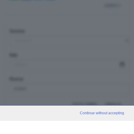
indietro
Sezione
Data
Ricerca
TUTTI I VIDEO
CERCA
Continue without accepting