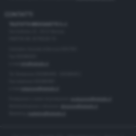
CONTATTI
TELETUTTO BRESCIASETTE S.r.l.
Via Solferino 22 - 25121 Brescia
PARTITA IVA: 00790530174
Centralino Giornale di Brescia 03037901
Fax 0302884201
e-mail
info@teletutto.it
Tel. Redazione 0302884400 - 0302884412
Fax redazione 0302884401
e-mail
redazione@teletutto.it
Produzione e centro di produzione:
produzione@teletutto.it
Amministrazione e direzione:
direzione@teletutto.it
Marketing:
marketing@teletutto.it