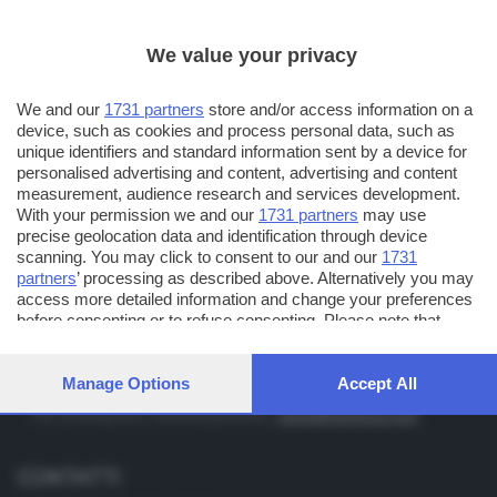
We value your privacy
TT TELETUTTO
Numerazione automatica sul telecomando
16
We and our
1731 partners
store and/or access information on a
TT2 TELETUTTO e TT24 TELETUTTO
device, such as cookies and process personal data, such as
Sul canale 16, premere il tasto rosso o il tasto FRECCIA SU sul
unique identifiers and standard information sent by a device for
personalised advertising and content, advertising and content
telecomando di smart tv dotate di Hbb TV connesse a internet
measurement, audience research and services development.
With your permission we and our
1731 partners
may use
PUBBLICITÀ IN BRESCIA E PROVINCIA
precise geolocation data and identification through device
scanning. You may click to consent to our and our
1731
NUMERICA - divisione commerciale di Editoriale Bresciana SpA
partners
’ processing as described above. Alternatively you may
access more detailed information and change your preferences
via Solferino, 22 - 25122 Brescia
before consenting or to refuse consenting. Please note that
Tel. +39.030.37401 - Fax +39.030.3772300
some processing of your personal data may not require your
consent, but you have a right to object to such processing. Your
Orario nei giorni feriali: 9.00 - 12.30; 14.30 - 19.00
preferences will apply to this website only. You can change your
Manage Options
Accept All
http://www.numerica.com
preferences or withdraw your consent at any time by returning
Per informazioni e richiesta preventivi:
clienti@numerica.com
to this site and clicking the
privacy policy
button at the bottom of
the webpage.
CONTATTI