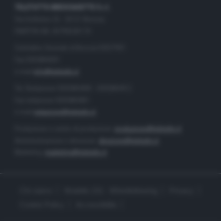
TELETUTTO BRESCIASETTE S.r.l.
Via Solferino 22 - 25121 Brescia
PARTITA IVA: 00790530174
Centralino Giornale di Brescia 03037901
Fax 0302884201
e-mail
info@teletutto.it
Tel. Redazione 0302884400 - 0302884412
Fax redazione 0302884401
e-mail
redazione@teletutto.it
Produzione e centro di produzione:
produzione@teletutto.it
Amministrazione e direzione:
direzione@teletutto.it
Marketing:
marketing@teletutto.it
Chi siamo
Modello 231 - Whistleblowing
Privacy
Cookie Policy
Accessibilità