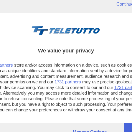
Continu
We value your privacy
artners
store and/or access information on a device, such as cookie
 as unique identifiers and standard information sent by a device for 
ntent, advertising and content measurement, audience research and 
 your permission we and our
1731 partners
may use precise geolocat
ugh device scanning. You may click to consent to our and our
1731 par
. Alternatively you may access more detailed information and chang
or to refuse consenting. Please note that some processing of your p
TT TELETUTTO
TT2 TELETUTTO e TT24 TELETUT
nsent, but you have a right to object to such processing. Your preferen
Numerazione automatica
Sul canale 16, premere il tasto ros
You can change your preferences or withdraw your consent at any time
ng the
privacy policy
button at the bottom of the webpage.
sul telecomando
16
dotate di Hbb TV connesse a intern
Manage Options