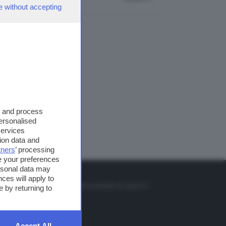
e without accepting
s and process
personalised
services
ion data and
tners
’ processing
e your preferences
ersonal data may
TO
ces will apply to
so o il tasto FRECCIA SU sul telecomando di smart tv
 by returning to
et
Accept All