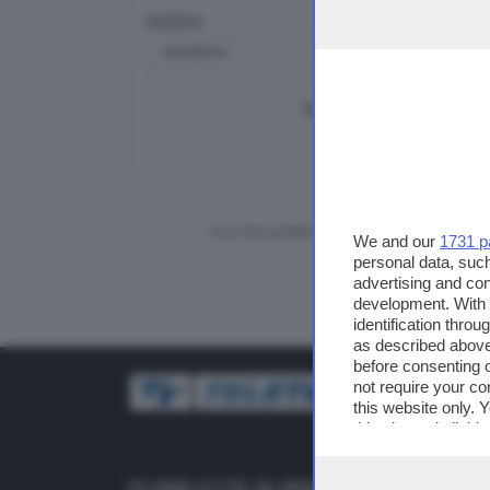
RICERCA
TUTTI I VIDEO
CERCA
Vuoi fare pubblicità su questo sito?
We and our
1731 p
personal data, such
advertising and co
development. With
identification thro
as described above
before consenting 
not require your co
this website only. 
this site and clicki