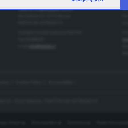
IA
CONTATTI
TELETUTTO BRESCIASETTE S.r.l.
Tel
Via Solferino 22 - 25121 Brescia
Fax
PARTITA IVA: 00790530174
e-m
Centralino Giornale di Brescia 03037901
Pro
Fax 0302884201
pro
e-mail
info@teletutto.it
Amm
Mar
ivacy
Cookie Policy
Accessibilità
no 22 - 25121 Brescia - PARTITA IVA: 00790530174
opiù Motori
Bresciaonline
Numerica
Radio bresciaset