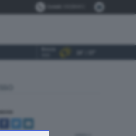
Contatti:
0302884412
Brescia
24° / 37°
OGGI
SSO
NDIVIDI
indietro