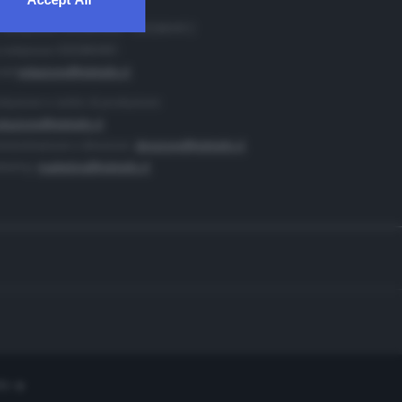
. Redazione 0302884400 - 0302884412
 redazione 0302884401
ail
redazione@teletutto.it
duzione e centro di produzione:
duzione@teletutto.it
inistrazione e direzione:
direzione@teletutto.it
keting:
marketing@teletutto.it
te