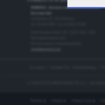
PUBBLICITÀ IN BRESCIA E PROVINC
NUMERICA - divisione commerciale di Editoriale
Bresciana SpA
via Solferino, 22 - 25122 Brescia
Tel. +39.030.37401 - Fax +39.030.3772300
Orario nei giorni feriali: 9.00 - 12.30; 14.30 - 19.00
http://www.numerica.com
Per informazioni e richiesta preventivi:
clienti@numerica.com
Chi siamo
Modello 231 - Whistleblowing
Pr
© TELETUTTO BRESCIASETTE S.r.l. - Via Solferi
Teletutto
Ottopiù
Ottopiù Casa
Ott