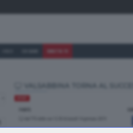
I VOLTI
CHI SIAMO
DIRETTA TV
VALSABBINA TORNA AL SUCCE
SPORT
FONTE
CO
dal TTG delle ore 12.30 di lunedì 14 gennaio 2019