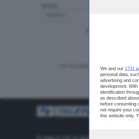
RICERCA
TUTTI I VIDEO
CERCA
Vuoi fare pubblicità su questo sito?
We and our
1731 p
personal data, such
advertising and co
development. With
identification thro
as described above
before consenting 
not require your co
this website only. 
this site and clicki