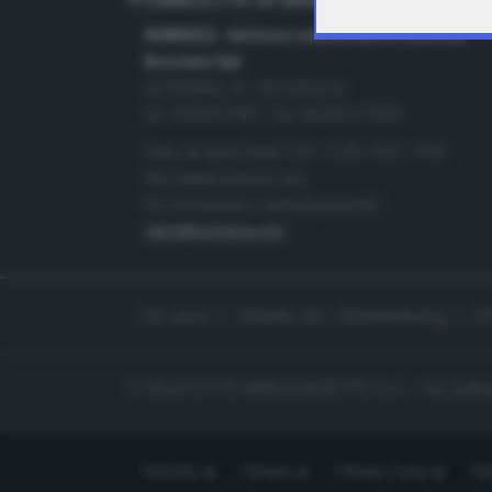
PUBBLICITÀ IN BRESCIA E PROVINC
NUMERICA - divisione commerciale di Editoriale
Bresciana SpA
via Solferino, 22 - 25122 Brescia
Tel. +39.030.37401 - Fax +39.030.3772300
Orario nei giorni feriali: 9.00 - 12.30; 14.30 - 19.00
http://www.numerica.com
Per informazioni e richiesta preventivi:
clienti@numerica.com
Chi siamo
Modello 231 - Whistleblowing
Pr
© TELETUTTO BRESCIASETTE S.r.l. - Via Solferi
Teletutto
Ottopiù
Ottopiù Casa
Ott