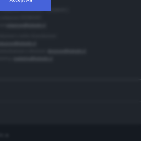
. Redazione 0302884400 - 0302884412
 redazione 0302884401
ail
redazione@teletutto.it
duzione e centro di produzione:
duzione@teletutto.it
inistrazione e direzione:
direzione@teletutto.it
keting:
marketing@teletutto.it
te