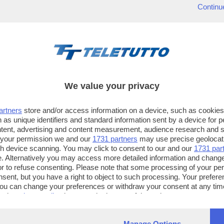
Continu
We value your privacy
artners
store and/or access information on a device, such as cookie
 as unique identifiers and standard information sent by a device for 
ntent, advertising and content measurement, audience research and 
 your permission we and our
1731 partners
may use precise geolocat
ugh device scanning. You may click to consent to our and our
1731 par
. Alternatively you may access more detailed information and chang
or to refuse consenting. Please note that some processing of your p
TT TELETUTTO
TT2 TELETUTTO e TT24 TELETUT
nsent, but you have a right to object to such processing. Your preferen
Numerazione automatica
Sul canale 16, premere il tasto ros
You can change your preferences or withdraw your consent at any time
ng the
privacy policy
button at the bottom of the webpage.
sul telecomando
16
dotate di Hbb TV connesse a intern
Manage Options