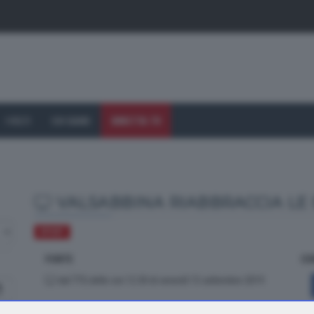
I VOLTI
CHI SIAMO
DIRETTA TV
VALSABBINA RIABBRACCIA LE
SPORT
FONTE
CO
dal TTG delle ore 12.30 di venerdì 13 settembre 2019