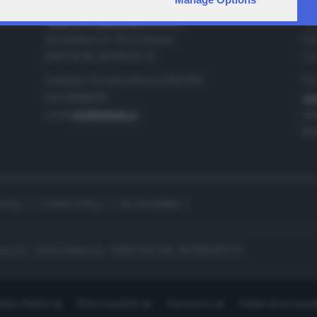
IA
CONTATTI
TELETUTTO BRESCIASETTE S.r.l.
Tel
Via Solferino 22 - 25121 Brescia
Fax
PARTITA IVA: 00790530174
e-m
Centralino Giornale di Brescia 03037901
Pro
Fax 0302884201
pro
e-mail
info@teletutto.it
Amm
Mar
ivacy
Cookie Policy
Accessibilità
no 22 - 25121 Brescia - PARTITA IVA: 00790530174
opiù Motori
Bresciaonline
Numerica
Radio bresciaset