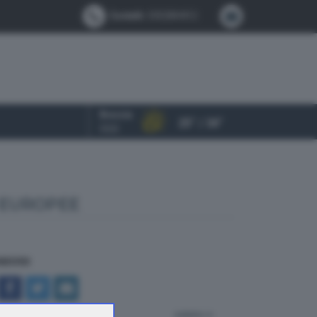
Contatti:
0302884412
Brescia
25° / 34°
OGGI
 EUROPEE
NDIVIDI
indietro