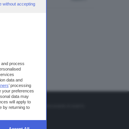
e without accepting
s and process
personalised
services
ion data and
tners
’ processing
e your preferences
ersonal data may
TO
ces will apply to
so o il tasto FRECCIA SU sul telecomando di smart tv
 by returning to
et
Accept All