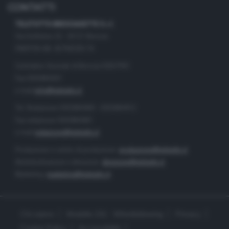
CONTATTI
TELETUTTO BRESCIASETTE S.r.l.
Via Solferino 22 - 25121 Brescia
PARTITA IVA: 00790530174
Centralino Giornale di Brescia 03037901
Fax 0302884201
e-mail
info@teletutto.it
Tel. Redazione 0302884400 - 0302884412
Fax redazione 0302884401
e-mail
redazione@teletutto.it
Produzione e centro di produzione:
produzione@teletutto.it
Amministrazione e direzione:
direzione@teletutto.it
Marketing:
marketing@teletutto.it
Chi siamo
Modello 231 - Whistleblowing
Privacy
Cookie Policy
Accessibilità