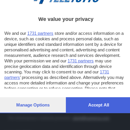
We value your privacy
TT TELETUTTO
Numerazione automatica sul telecomando
16
We and our
1731 partners
store and/or access information on a
device, such as cookies and process personal data, such as
TT2 TELETUTTO e TT24 TELETUTTO
unique identifiers and standard information sent by a device for
Sul canale 16, premere il tasto rosso o il tasto FRECCIA SU sul
personalised advertising and content, advertising and content
telecomando di smart tv dotate di Hbb TV connesse a internet
measurement, audience research and services development.
With your permission we and our
1731 partners
may use
precise geolocation data and identification through device
PUBBLICITÀ IN BRESCIA E PROVINCIA
scanning. You may click to consent to our and our
1731
partners
’ processing as described above. Alternatively you may
NUMERICA - divisione commerciale di Editoriale Bresciana SpA
access more detailed information and change your preferences
via Solferino, 22 - 25122 Brescia
before consenting or to refuse consenting. Please note that
some processing of your personal data may not require your
Tel. +39.030.37401 - Fax +39.030.3772300
consent, but you have a right to object to such processing. Your
Orario nei giorni feriali: 9.00 - 12.30; 14.30 - 19.00
preferences will apply to this website only. You can change your
Manage Options
Accept All
preferences or withdraw your consent at any time by returning
http://www.numerica.com
to this site and clicking the
privacy policy
button at the bottom of
Per informazioni e richiesta preventivi:
clienti@numerica.com
the webpage.