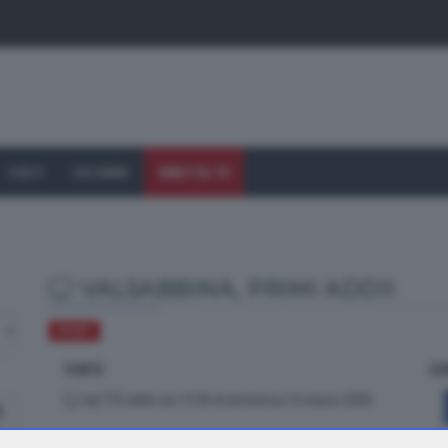
I VOLTI
CHI SIAMO
DIRETTA TV
VALSABBINA, PRIMI ADDII
SPORT
FONTE
CO
dal TTG delle ore 19.30 di domenica 15 marzo 2020