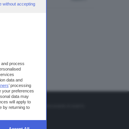
e without accepting
s and process
personalised
services
ion data and
tners
’ processing
e your preferences
ersonal data may
TO
ces will apply to
so o il tasto FRECCIA SU sul telecomando di smart tv
 by returning to
et
Accept All