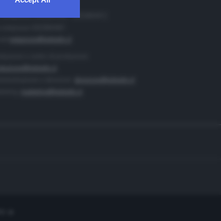
. Redazione 0302884400 - 0302884412
 redazione 0302884401
ail
redazione@teletutto.it
duzione e centro di produzione:
duzione@teletutto.it
inistrazione e direzione:
direzione@teletutto.it
keting:
marketing@teletutto.it
te