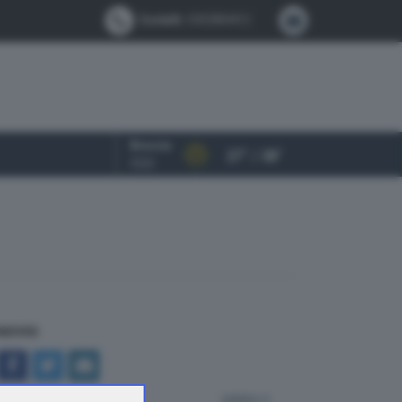
Contatti:
0302884412
Brescia
27° / 38°
OGGI
NDIVIDI
indietro