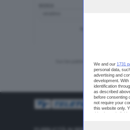
RICERCA
TUTTI I VIDEO
CERCA
Vuoi fare pubblicità su questo sito?
We and our
1731 p
personal data, such
advertising and co
development. With
identification thro
as described above
before consenting 
not require your co
this website only. 
this site and clicki