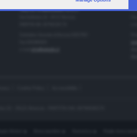
IA
CONTATTI
TELETUTTO BRESCIASETTE S.r.l.
Tel
Via Solferino 22 - 25121 Brescia
Fax
PARTITA IVA: 00790530174
e-m
Centralino Giornale di Brescia 03037901
Pro
Fax 0302884201
pro
e-mail
info@teletutto.it
Amm
Mar
ivacy
Cookie Policy
Accessibilità
no 22 - 25121 Brescia - PARTITA IVA: 00790530174
opiù Motori
Bresciaonline
Numerica
Radio bresciaset