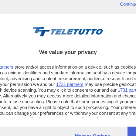
Continu
We value your privacy
artners
store and/or access information on a device, such as cookie
 as unique identifiers and standard information sent by a device for 
ntent, advertising and content measurement, audience research and 
 your permission we and our
1731 partners
may use precise geolocat
ugh device scanning. You may click to consent to our and our
1731 par
. Alternatively you may access more detailed information and chang
or to refuse consenting. Please note that some processing of your p
TT TELETUTTO
TT2 TELETUTTO e TT24 TELETUT
nsent, but you have a right to object to such processing. Your preferen
Numerazione automatica
Sul canale 16, premere il tasto ros
You can change your preferences or withdraw your consent at any time
ng the
privacy policy
button at the bottom of the webpage.
sul telecomando
16
dotate di Hbb TV connesse a intern
Manage Options