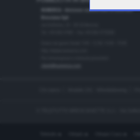
PUBBLICITÀ IN BRESCIA E PROVINC
NUMERICA - divisione commerciale di Editoriale
Bresciana SpA
via Solferino, 22 - 25122 Brescia
Tel. +39.030.37401 - Fax +39.030.3772300
Orario nei giorni feriali: 9.00 - 12.30; 14.30 - 19.00
http://www.numerica.com
Per informazioni e richiesta preventivi:
clienti@numerica.com
Chi siamo
Modello 231 - Whistleblowing
Pr
© TELETUTTO BRESCIASETTE S.r.l. - Via Solferi
Teletutto
Ottopiù
Ottopiù Casa
Ott