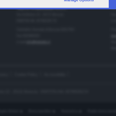
IA
CONTATTI
TELETUTTO BRESCIASETTE S.r.l.
Tel
Via Solferino 22 - 25121 Brescia
Fax
PARTITA IVA: 00790530174
e-m
Centralino Giornale di Brescia 03037901
Pro
Fax 0302884201
pro
e-mail
info@teletutto.it
Amm
Mar
ivacy
Cookie Policy
Accessibilità
no 22 - 25121 Brescia - PARTITA IVA: 00790530174
opiù Motori
Bresciaonline
Numerica
Radio bresciaset