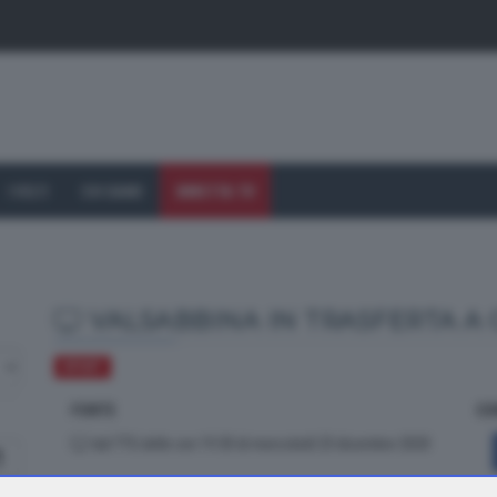
I VOLTI
CHI SIAMO
DIRETTA TV
VALSABBINA IN TRASFERTA A
SPORT
FONTE
CO
dal TTG delle ore 19.30 di mercoledì 23 dicembre 2020