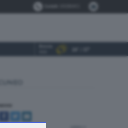
Contatti:
0302884412
Brescia
24° / 37°
OGGI
 CUNEO
NDIVIDI
indietro