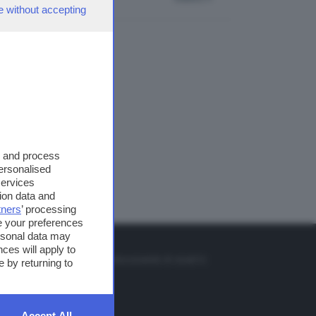
e without accepting
s and process
personalised
services
ion data and
tners
’ processing
e your preferences
ersonal data may
TO
ces will apply to
so o il tasto FRECCIA SU sul telecomando di smart tv
 by returning to
et
Accept All