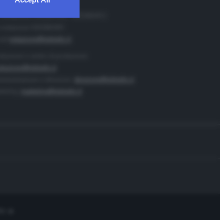
. Redazione 0302884400 - 0302884412
 redazione 0302884401
ail
redazione@teletutto.it
duzione e centro di produzione:
duzione@teletutto.it
inistrazione e direzione:
direzione@teletutto.it
keting:
marketing@teletutto.it
te