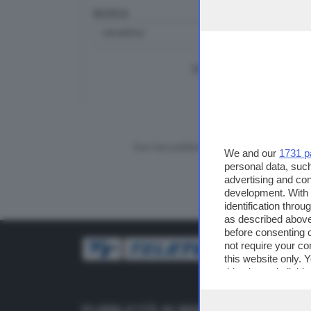
RICERCA
TUTTI I VIDEO
CERCA
Vuoi fare pubblicità su questo sito?
We and our
1731 p
personal data, such
advertising and co
development. With
identification thro
as described above
before consenting 
not require your co
this website only. 
this site and clicki