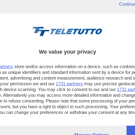
Continu
We value your privacy
artners
store and/or access information on a device, such as cookie
 as unique identifiers and standard information sent by a device for 
ntent, advertising and content measurement, audience research and 
 your permission we and our
1731 partners
may use precise geolocat
ugh device scanning. You may click to consent to our and our
1731 par
. Alternatively you may access more detailed information and chang
or to refuse consenting. Please note that some processing of your p
TT TELETUTTO
TT2 TELETUTTO e TT24 TELETUT
nsent, but you have a right to object to such processing. Your preferen
Numerazione automatica
Sul canale 16, premere il tasto ros
You can change your preferences or withdraw your consent at any time
ng the
privacy policy
button at the bottom of the webpage.
sul telecomando
16
dotate di Hbb TV connesse a intern
Manage Options