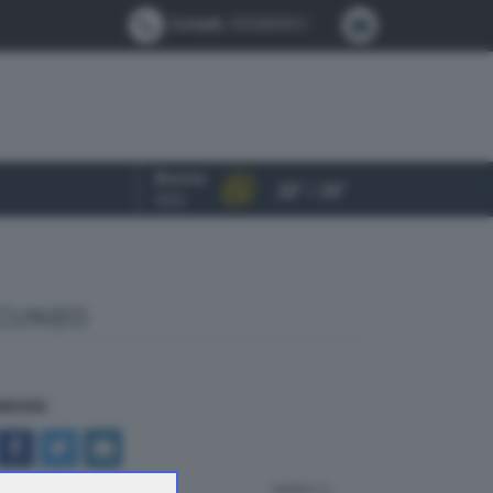
Contatti:
0302884412
Brescia
23° / 33°
OGGI
 CUNEO
NDIVIDI
indietro