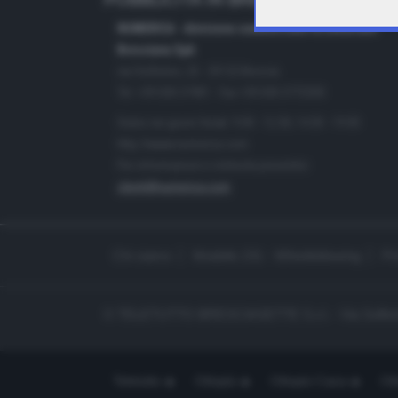
PUBBLICITÀ IN BRESCIA E PROVINC
NUMERICA - divisione commerciale di Editoriale
Bresciana SpA
via Solferino, 22 - 25122 Brescia
Tel. +39.030.37401 - Fax +39.030.3772300
Orario nei giorni feriali: 9.00 - 12.30; 14.30 - 19.00
http://www.numerica.com
Per informazioni e richiesta preventivi:
clienti@numerica.com
Chi siamo
Modello 231 - Whistleblowing
Pr
© TELETUTTO BRESCIASETTE S.r.l. - Via Solferi
Teletutto
Ottopiù
Ottopiù Casa
Ott