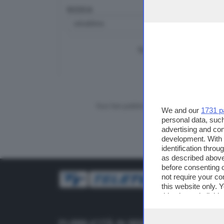
RICERCA
TUTTI I VIDEO
CERCA
Vuoi fare pubblicità su questo sito?
We and our
1731 p
personal data, such
advertising and co
development. With
identification thro
as described above
before consenting 
not require your co
this website only. 
this site and clicki