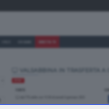
I VOLTI
CHI SIAMO
DIRETTA TV
VALSABBINA IN TRASFERTA A
SPORT
FONTE
CO
dal TTG delle ore 19.30 di lunedì 4 gennaio 2021