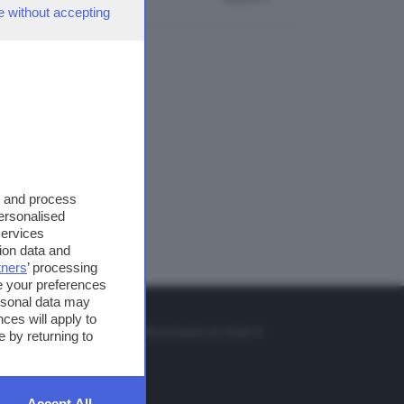
e without accepting
s and process
personalised
services
ion data and
tners
’ processing
e your preferences
ersonal data may
TO
ces will apply to
so o il tasto FRECCIA SU sul telecomando di smart tv
 by returning to
et
Accept All