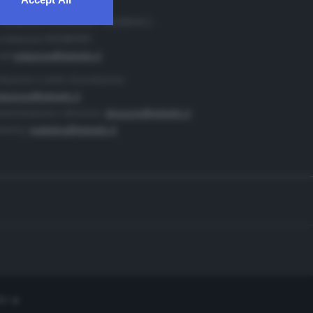
. Redazione 0302884400 - 0302884412
 redazione 0302884401
ail
redazione@teletutto.it
duzione e centro di produzione:
duzione@teletutto.it
inistrazione e direzione:
direzione@teletutto.it
keting:
marketing@teletutto.it
te