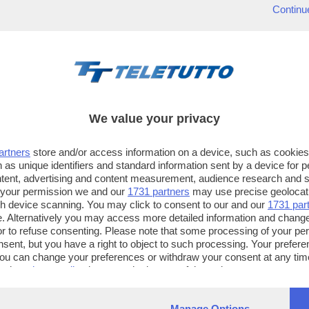
Continu
We value your privacy
artners
store and/or access information on a device, such as cookie
 as unique identifiers and standard information sent by a device for 
ntent, advertising and content measurement, audience research and 
 your permission we and our
1731 partners
may use precise geolocat
ugh device scanning. You may click to consent to our and our
1731 par
. Alternatively you may access more detailed information and chang
or to refuse consenting. Please note that some processing of your p
TT TELETUTTO
TT2 TELETUTTO e TT24 TELETUT
nsent, but you have a right to object to such processing. Your preferen
Numerazione automatica
Sul canale 16, premere il tasto ros
You can change your preferences or withdraw your consent at any time
ng the
privacy policy
button at the bottom of the webpage.
sul telecomando
16
dotate di Hbb TV connesse a intern
Manage Options