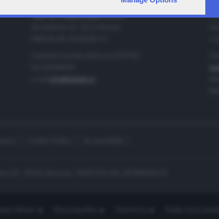
IA
CONTATTI
TELETUTTO BRESCIASETTE S.r.l.
Tel
Via Solferino 22 - 25121 Brescia
Fax
PARTITA IVA: 00790530174
e-m
Centralino Giornale di Brescia 03037901
Pro
Fax 0302884201
pro
e-mail
info@teletutto.it
Amm
Mar
ivacy
Cookie Policy
Accessibilità
no 22 - 25121 Brescia - PARTITA IVA: 00790530174
opiù Motori
Bresciaonline
Numerica
Radio bresciaset