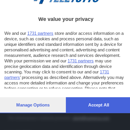
We value your privacy
TT TELETUTTO
Numerazione automatica sul telecomando
16
We and our
1731 partners
store and/or access information on a
device, such as cookies and process personal data, such as
TT2 TELETUTTO e TT24 TELETUTTO
unique identifiers and standard information sent by a device for
Sul canale 16, premere il tasto rosso o il tasto FRECCIA SU sul
personalised advertising and content, advertising and content
telecomando di smart tv dotate di Hbb TV connesse a internet
measurement, audience research and services development.
With your permission we and our
1731 partners
may use
precise geolocation data and identification through device
PUBBLICITÀ IN BRESCIA E PROVINCIA
scanning. You may click to consent to our and our
1731
partners
’ processing as described above. Alternatively you may
NUMERICA - divisione commerciale di Editoriale Bresciana SpA
access more detailed information and change your preferences
via Solferino, 22 - 25122 Brescia
before consenting or to refuse consenting. Please note that
some processing of your personal data may not require your
Tel. +39.030.37401 - Fax +39.030.3772300
consent, but you have a right to object to such processing. Your
Orario nei giorni feriali: 9.00 - 12.30; 14.30 - 19.00
preferences will apply to this website only. You can change your
Manage Options
Accept All
preferences or withdraw your consent at any time by returning
http://www.numerica.com
to this site and clicking the
privacy policy
button at the bottom of
Per informazioni e richiesta preventivi:
clienti@numerica.com
the webpage.