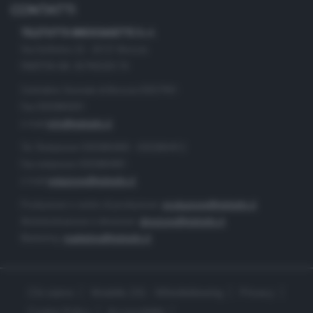
CONTATTI
TELETUTTO BRESCIASETTE S.r.l.
Via Solferino 22 - 25121 Brescia
PARTITA IVA: 00790530174
Centralino Giornale di Brescia 03037901
Fax 0302884201
e-mail
info@teletutto.it
Tel. Redazione 0302884400 - 0302884412
Fax redazione 0302884401
e-mail
redazione@teletutto.it
Produzione e centro di produzione:
produzione@teletutto.it
Amministrazione e direzione:
direzione@teletutto.it
Marketing:
marketing@teletutto.it
Chi siamo
Modello 231 - Whistleblowing
Privacy
Cookie Policy
Accessibilità