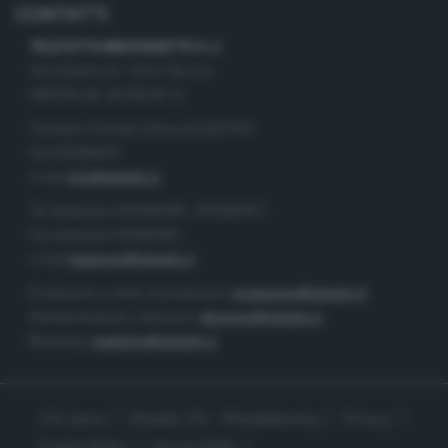
CONTATTI
TELETUTTO BRESCIASETTE S.r.l.
Via Solferino 22 - 25121 Brescia
PARTITA IVA: 00790530174
Centralino Giornale di Brescia 03037901
Fax 0302884201
e-mail
info@teletutto.it
Tel. Redazione 0302884400 - 0302884412
Fax redazione 0302884401
e-mail
redazione@teletutto.it
Produzione e centro di produzione:
produzione@teletutto.it
Amministrazione e direzione:
direzione@teletutto.it
Marketing:
marketing@teletutto.it
Chi siamo
Modello 231 - Whistleblowing
Privacy
Cookie Policy
Accessibilità