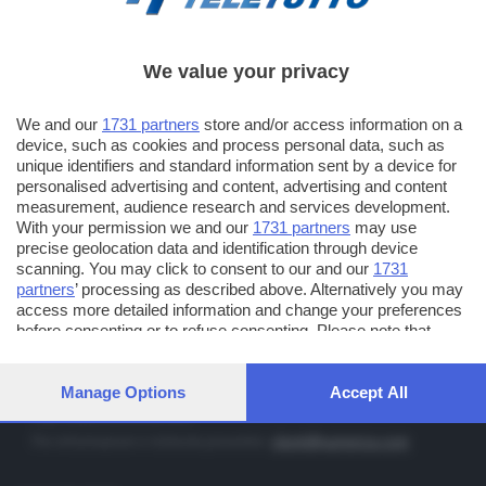
We value your privacy
TT TELETUTTO
Numerazione automatica sul telecomando
16
We and our
1731 partners
store and/or access information on a
device, such as cookies and process personal data, such as
TT2 TELETUTTO e TT24 TELETUTTO
unique identifiers and standard information sent by a device for
Sul canale 16, premere il tasto rosso o il tasto FRECCIA SU sul
personalised advertising and content, advertising and content
telecomando di smart tv dotate di Hbb TV connesse a internet
measurement, audience research and services development.
With your permission we and our
1731 partners
may use
precise geolocation data and identification through device
PUBBLICITÀ IN BRESCIA E PROVINCIA
scanning. You may click to consent to our and our
1731
partners
’ processing as described above. Alternatively you may
NUMERICA - divisione commerciale di Editoriale Bresciana SpA
access more detailed information and change your preferences
via Solferino, 22 - 25122 Brescia
before consenting or to refuse consenting. Please note that
some processing of your personal data may not require your
Tel. +39.030.37401 - Fax +39.030.3772300
consent, but you have a right to object to such processing. Your
Orario nei giorni feriali: 9.00 - 12.30; 14.30 - 19.00
preferences will apply to this website only. You can change your
Manage Options
Accept All
preferences or withdraw your consent at any time by returning
http://www.numerica.com
to this site and clicking the
privacy policy
button at the bottom of
Per informazioni e richiesta preventivi:
clienti@numerica.com
the webpage.