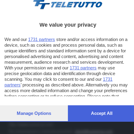
We value your privacy
TT TELETUTTO
We and our
1731 partners
store and/or access information on a
Numerazione automatica sul telecomando
16
device, such as cookies and process personal data, such as
unique identifiers and standard information sent by a device for
TT2 TELETUTTO e TT24 TELETUTTO
personalised advertising and content, advertising and content
Sul canale 16, premere il tasto rosso o il tasto FRECCIA SU sul
measurement, audience research and services development.
telecomando di smart tv dotate di Hbb TV connesse a internet
With your permission we and our
1731 partners
may use
precise geolocation data and identification through device
scanning. You may click to consent to our and our
1731
PUBBLICITÀ IN BRESCIA E PROVINCIA
partners
’ processing as described above. Alternatively you may
access more detailed information and change your preferences
NUMERICA - divisione commerciale di Editoriale Bresciana SpA
before consenting or to refuse consenting. Please note that
via Solferino, 22 - 25122 Brescia
some processing of your personal data may not require your
Tel. +39.030.37401 - Fax +39.030.3772300
consent, but you have a right to object to such processing. Your
preferences will apply to this website only. You can change your
Manage Options
Accept All
Orario nei giorni feriali: 9.00 - 12.30; 14.30 - 19.00
preferences or withdraw your consent at any time by returning
to this site and clicking the
privacy policy
button at the bottom of
http://www.numerica.com
the webpage.
Per informazioni e richiesta preventivi:
clienti@numerica.com