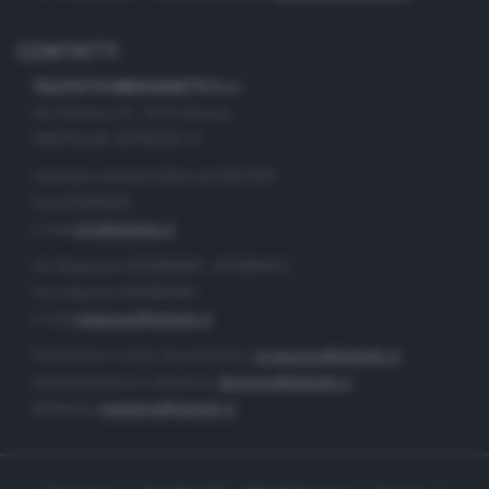
CONTATTI
TELETUTTO BRESCIASETTE S.r.l.
Via Solferino 22 - 25121 Brescia
PARTITA IVA: 00790530174
Centralino Giornale di Brescia 03037901
Fax 0302884201
e-mail
info@teletutto.it
Tel. Redazione 0302884400 - 0302884412
Fax redazione 0302884401
e-mail
redazione@teletutto.it
Produzione e centro di produzione:
produzione@teletutto.it
Amministrazione e direzione:
direzione@teletutto.it
Marketing:
marketing@teletutto.it