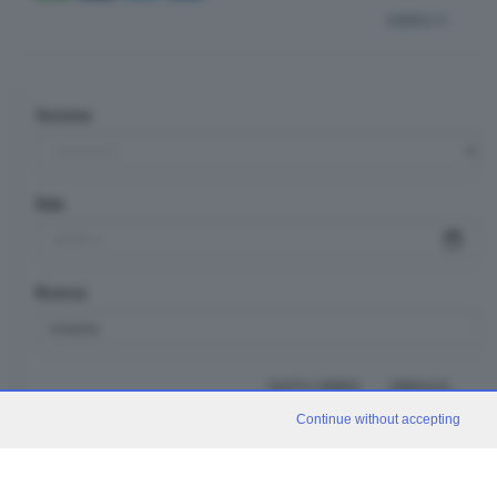
indietro
Sezione
Data
Ricerca
TUTTI I VIDEO
CERCA
Continue without accepting