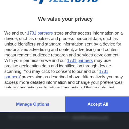
We value your privacy
TT TELETUTTO
Numerazione automatica sul telecomando
16
We and our
1731 partners
store and/or access information on a
device, such as cookies and process personal data, such as
TT2 TELETUTTO e TT24 TELETUTTO
unique identifiers and standard information sent by a device for
Sul canale 16, premere il tasto rosso o il tasto FRECCIA SU sul
personalised advertising and content, advertising and content
telecomando di smart tv dotate di Hbb TV connesse a internet
measurement, audience research and services development.
With your permission we and our
1731 partners
may use
precise geolocation data and identification through device
PUBBLICITÀ IN BRESCIA E PROVINCIA
scanning. You may click to consent to our and our
1731
partners
’ processing as described above. Alternatively you may
NUMERICA - divisione commerciale di Editoriale Bresciana SpA
access more detailed information and change your preferences
via Solferino, 22 - 25122 Brescia
before consenting or to refuse consenting. Please note that
some processing of your personal data may not require your
Tel. +39.030.37401 - Fax +39.030.3772300
consent, but you have a right to object to such processing. Your
Orario nei giorni feriali: 9.00 - 12.30; 14.30 - 19.00
preferences will apply to this website only. You can change your
Manage Options
Accept All
preferences or withdraw your consent at any time by returning
http://www.numerica.com
to this site and clicking the
privacy policy
button at the bottom of
Per informazioni e richiesta preventivi:
clienti@numerica.com
the webpage.