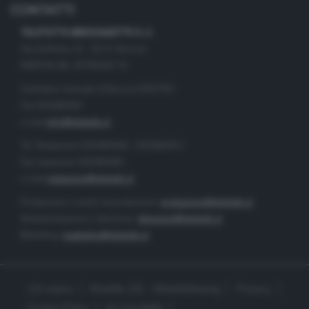
CONTATTI
TELETUTTO BRESCIASETTE S.r.l.
Via Solferino 22 - 25121 Brescia
PARTITA IVA: 00790530174
Centralino Giornale di Brescia 03037901
Fax 0302884201
e-mail
info@teletutto.it
Tel. Redazione 0302884400 - 0302884412
Fax redazione 0302884401
e-mail
redazione@teletutto.it
Produzione e centro di produzione:
produzione@teletutto.it
Amministrazione e direzione:
direzione@teletutto.it
Marketing:
marketing@teletutto.it
Chi siamo
Modello 231 - Whistleblowing
Privacy
Cookie Policy
Accessibilità