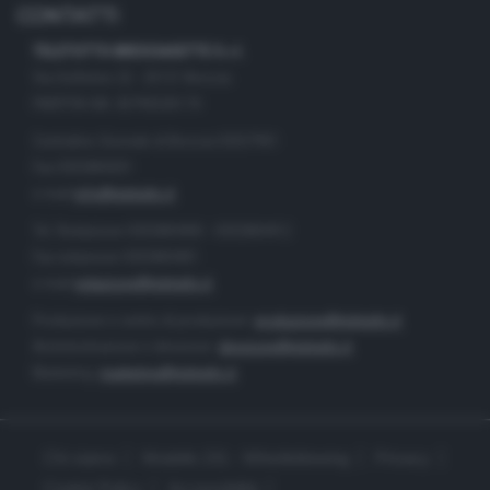
CONTATTI
TELETUTTO BRESCIASETTE S.r.l.
Via Solferino 22 - 25121 Brescia
PARTITA IVA: 00790530174
Centralino Giornale di Brescia 03037901
Fax 0302884201
e-mail
info@teletutto.it
Tel. Redazione 0302884400 - 0302884412
Fax redazione 0302884401
e-mail
redazione@teletutto.it
Produzione e centro di produzione:
produzione@teletutto.it
Amministrazione e direzione:
direzione@teletutto.it
Marketing:
marketing@teletutto.it
Chi siamo
Modello 231 - Whistleblowing
Privacy
Cookie Policy
Accessibilità