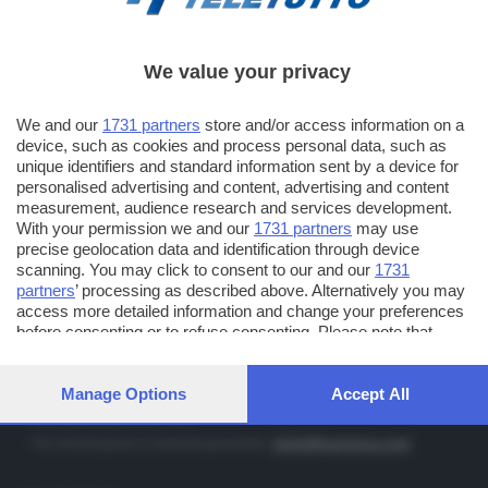
We value your privacy
TT TELETUTTO
Numerazione automatica sul telecomando
16
We and our
1731 partners
store and/or access information on a
device, such as cookies and process personal data, such as
TT2 TELETUTTO e TT24 TELETUTTO
unique identifiers and standard information sent by a device for
Sul canale 16, premere il tasto rosso o il tasto FRECCIA SU sul
personalised advertising and content, advertising and content
telecomando di smart tv dotate di Hbb TV connesse a internet
measurement, audience research and services development.
With your permission we and our
1731 partners
may use
precise geolocation data and identification through device
PUBBLICITÀ IN BRESCIA E PROVINCIA
scanning. You may click to consent to our and our
1731
partners
’ processing as described above. Alternatively you may
NUMERICA - divisione commerciale di Editoriale Bresciana SpA
access more detailed information and change your preferences
via Solferino, 22 - 25122 Brescia
before consenting or to refuse consenting. Please note that
some processing of your personal data may not require your
Tel. +39.030.37401 - Fax +39.030.3772300
consent, but you have a right to object to such processing. Your
Orario nei giorni feriali: 9.00 - 12.30; 14.30 - 19.00
preferences will apply to this website only. You can change your
Manage Options
Accept All
preferences or withdraw your consent at any time by returning
http://www.numerica.com
to this site and clicking the
privacy policy
button at the bottom of
Per informazioni e richiesta preventivi:
clienti@numerica.com
the webpage.