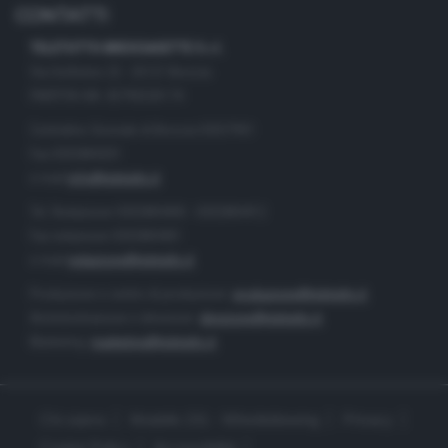
CONTATTI
TELETUTTO BRESCIASETTE S.r.l.
Via Solferino 22 - 25121 Brescia
PARTITA IVA: 00790530174
Centralino Giornale di Brescia 03037901
Fax 0302884201
e-mail
info@teletutto.it
Tel. Redazione 0302884400 - 0302884412
Fax redazione 0302884401
e-mail
redazione@teletutto.it
Produzione e centro di produzione:
produzione@teletutto.it
Amministrazione e direzione:
direzione@teletutto.it
Marketing:
marketing@teletutto.it
Chi siamo
Modello 231 - Whistleblowing
Privacy
Cookie Policy
Accessibilità