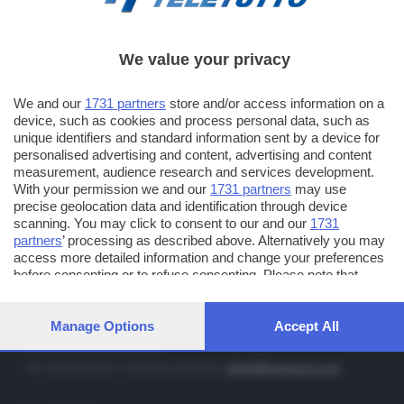
We value your privacy
TT TELETUTTO
Numerazione automatica sul telecomando
16
We and our
1731 partners
store and/or access information on a
device, such as cookies and process personal data, such as
TT2 TELETUTTO e TT24 TELETUTTO
unique identifiers and standard information sent by a device for
Sul canale 16, premere il tasto rosso o il tasto FRECCIA SU sul
personalised advertising and content, advertising and content
measurement, audience research and services development.
telecomando di smart tv dotate di Hbb TV connesse a internet
With your permission we and our
1731 partners
may use
precise geolocation data and identification through device
PUBBLICITÀ IN BRESCIA E PROVINCIA
scanning. You may click to consent to our and our
1731
partners
’ processing as described above. Alternatively you may
NUMERICA - divisione commerciale di Editoriale Bresciana SpA
access more detailed information and change your preferences
via Solferino, 22 - 25122 Brescia
before consenting or to refuse consenting. Please note that
some processing of your personal data may not require your
Tel. +39.030.37401 - Fax +39.030.3772300
consent, but you have a right to object to such processing. Your
Orario nei giorni feriali: 9.00 - 12.30; 14.30 - 19.00
preferences will apply to this website only. You can change your
Manage Options
Accept All
preferences or withdraw your consent at any time by returning
http://www.numerica.com
to this site and clicking the
privacy policy
button at the bottom of
Per informazioni e richiesta preventivi:
clienti@numerica.com
the webpage.