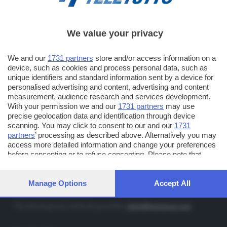
We value your privacy
TT TELETUTTO
Numerazione automatica sul telecomando
16
We and our
1731 partners
store and/or access information on a
device, such as cookies and process personal data, such as
TT2 TELETUTTO e TT24 TELETUTTO
unique identifiers and standard information sent by a device for
Sul canale 16, premere il tasto rosso o il tasto FRECCIA SU sul
personalised advertising and content, advertising and content
telecomando di smart tv dotate di Hbb TV connesse a internet
measurement, audience research and services development.
With your permission we and our
1731 partners
may use
precise geolocation data and identification through device
PUBBLICITÀ IN BRESCIA E PROVINCIA
scanning. You may click to consent to our and our
1731
partners
’ processing as described above. Alternatively you may
NUMERICA - divisione commerciale di Editoriale Bresciana SpA
access more detailed information and change your preferences
via Solferino, 22 - 25122 Brescia
before consenting or to refuse consenting. Please note that
some processing of your personal data may not require your
Tel. +39.030.37401 - Fax +39.030.3772300
consent, but you have a right to object to such processing. Your
Orario nei giorni feriali: 9.00 - 12.30; 14.30 - 19.00
preferences will apply to this website only. You can change your
Manage Options
Accept All
preferences or withdraw your consent at any time by returning
http://www.numerica.com
to this site and clicking the
privacy policy
button at the bottom of
Per informazioni e richiesta preventivi:
clienti@numerica.com
the webpage.