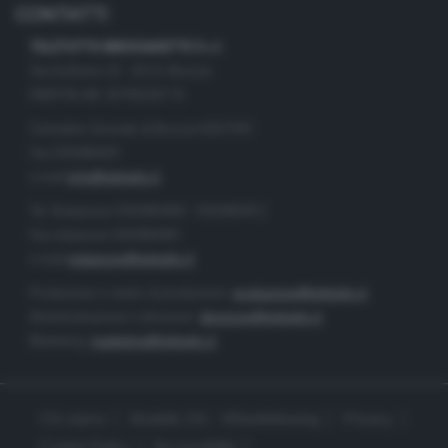
CONTATTI
TELETUTTO BRESCIASETTE S.r.l.
Via Solferino 22 - 25121 Brescia
PARTITA IVA: 00790530174
Centralino Giornale di Brescia 03037901
Fax 0302884201
e-mail
info@teletutto.it
Tel. Redazione 0302884400 - 0302884412
Fax redazione 0302884401
e-mail
redazione@teletutto.it
Produzione e centro di produzione:
produzione@teletutto.it
Amministrazione e direzione:
direzione@teletutto.it
Marketing:
marketing@teletutto.it
Chi siamo
Modello 231 - Whistleblowing
Privacy
Cookie Policy
Accessibilità