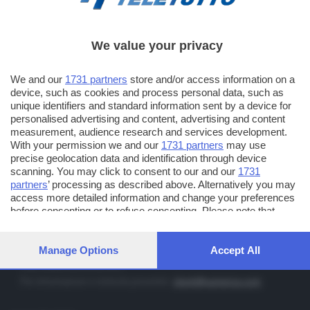
We value your privacy
TT TELETUTTO
Numerazione automatica sul telecomando
16
We and our
1731 partners
store and/or access information on a
device, such as cookies and process personal data, such as
TT2 TELETUTTO e TT24 TELETUTTO
unique identifiers and standard information sent by a device for
Sul canale 16, premere il tasto rosso o il tasto FRECCIA SU sul
personalised advertising and content, advertising and content
telecomando di smart tv dotate di Hbb TV connesse a internet
measurement, audience research and services development.
With your permission we and our
1731 partners
may use
precise geolocation data and identification through device
PUBBLICITÀ IN BRESCIA E PROVINCIA
scanning. You may click to consent to our and our
1731
partners
’ processing as described above. Alternatively you may
NUMERICA - divisione commerciale di Editoriale Bresciana SpA
access more detailed information and change your preferences
via Solferino, 22 - 25122 Brescia
before consenting or to refuse consenting. Please note that
some processing of your personal data may not require your
Tel. +39.030.37401 - Fax +39.030.3772300
consent, but you have a right to object to such processing. Your
Orario nei giorni feriali: 9.00 - 12.30; 14.30 - 19.00
preferences will apply to this website only. You can change your
Manage Options
Accept All
preferences or withdraw your consent at any time by returning
http://www.numerica.com
to this site and clicking the
privacy policy
button at the bottom of
Per informazioni e richiesta preventivi:
clienti@numerica.com
the webpage.