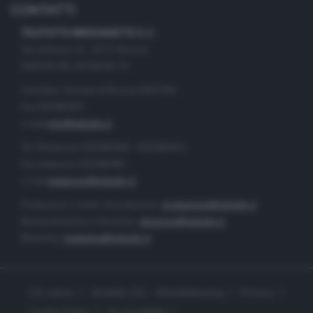
CONTATTI
TELETUTTO BRESCIASETTE S.r.l.
Via Solferino 22 - 25121 Brescia
PARTITA IVA: 00790530174
Centralino Giornale di Brescia 03037901
Fax 0302884201
e-mail
info@teletutto.it
Tel. Redazione 0302884400 - 0302884412
Fax redazione 0302884401
e-mail
redazione@teletutto.it
Produzione e centro di produzione:
produzione@teletutto.it
Amministrazione e direzione:
direzione@teletutto.it
Marketing:
marketing@teletutto.it
Chi siamo
Modello 231 - Whistleblowing
Privacy
Cookie Policy
Accessibilità