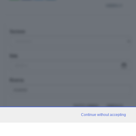
indietro
Sezione
Data
Ricerca
TUTTI I VIDEO
CERCA
Continue without accepting