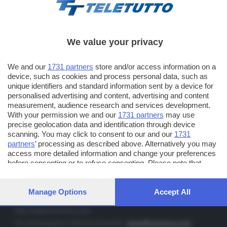
We value your privacy
TT TELETUTTO
We and our
1731 partners
store and/or access information on a
Numerazione automatica sul telecomando
16
device, such as cookies and process personal data, such as
unique identifiers and standard information sent by a device for
TT2 TELETUTTO e TT24 TELETUTTO
personalised advertising and content, advertising and content
Sul canale 16, premere il tasto rosso o il tasto FRECCIA SU sul
measurement, audience research and services development.
telecomando di smart tv dotate di Hbb TV connesse a internet
With your permission we and our
1731 partners
may use
precise geolocation data and identification through device
scanning. You may click to consent to our and our
1731
PUBBLICITÀ IN BRESCIA E PROVINCIA
partners
’ processing as described above. Alternatively you may
access more detailed information and change your preferences
NUMERICA - divisione commerciale di Editoriale Bresciana SpA
before consenting or to refuse consenting. Please note that
via Solferino, 22 - 25122 Brescia
some processing of your personal data may not require your
Tel. +39.030.37401 - Fax +39.030.3772300
consent, but you have a right to object to such processing. Your
preferences will apply to this website only. You can change your
Manage Options
Accept All
Orario nei giorni feriali: 9.00 - 12.30; 14.30 - 19.00
preferences or withdraw your consent at any time by returning
to this site and clicking the
privacy policy
button at the bottom of
http://www.numerica.com
the webpage.
Per informazioni e richiesta preventivi:
clienti@numerica.com