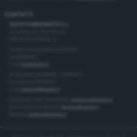
CONTATTI
TELETUTTO BRESCIASETTE S.r.l.
Via Solferino 22 - 25121 Brescia
PARTITA IVA: 00790530174
Centralino Giornale di Brescia 03037901
Fax 0302884201
e-mail
info@teletutto.it
Tel. Redazione 0302884400 - 0302884412
Fax redazione 0302884401
e-mail
redazione@teletutto.it
Produzione e centro di produzione:
produzione@teletutto.it
Amministrazione e direzione:
direzione@teletutto.it
Marketing:
marketing@teletutto.it