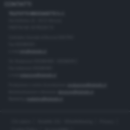
CONTATTI
TELETUTTO BRESCIASETTE S.r.l.
Via Solferino 22 - 25121 Brescia
PARTITA IVA: 00790530174
Centralino Giornale di Brescia 03037901
Fax 0302884201
e-mail
info@teletutto.it
Tel. Redazione 0302884400 - 0302884412
Fax redazione 0302884401
e-mail
redazione@teletutto.it
Produzione e centro di produzione:
produzione@teletutto.it
Amministrazione e direzione:
direzione@teletutto.it
Marketing:
marketing@teletutto.it
Chi siamo
Modello 231 - Whistleblowing
Privacy
Cookie Policy
Accessibilità