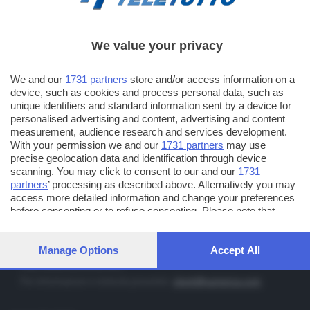
We value your privacy
TT TELETUTTO
Numerazione automatica sul telecomando
16
We and our
1731 partners
store and/or access information on a
device, such as cookies and process personal data, such as
TT2 TELETUTTO e TT24 TELETUTTO
unique identifiers and standard information sent by a device for
Sul canale 16, premere il tasto rosso o il tasto FRECCIA SU sul
personalised advertising and content, advertising and content
telecomando di smart tv dotate di Hbb TV connesse a internet
measurement, audience research and services development.
With your permission we and our
1731 partners
may use
precise geolocation data and identification through device
PUBBLICITÀ IN BRESCIA E PROVINCIA
scanning. You may click to consent to our and our
1731
partners
’ processing as described above. Alternatively you may
NUMERICA - divisione commerciale di Editoriale Bresciana SpA
access more detailed information and change your preferences
via Solferino, 22 - 25122 Brescia
before consenting or to refuse consenting. Please note that
some processing of your personal data may not require your
Tel. +39.030.37401 - Fax +39.030.3772300
consent, but you have a right to object to such processing. Your
Orario nei giorni feriali: 9.00 - 12.30; 14.30 - 19.00
preferences will apply to this website only. You can change your
Manage Options
Accept All
preferences or withdraw your consent at any time by returning
http://www.numerica.com
to this site and clicking the
privacy policy
button at the bottom of
Per informazioni e richiesta preventivi:
clienti@numerica.com
the webpage.