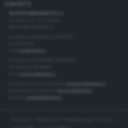
CONTATTI
TELETUTTO BRESCIASETTE S.r.l.
Via Solferino 22 - 25121 Brescia
PARTITA IVA: 00790530174
Centralino Giornale di Brescia 03037901
Fax 0302884201
e-mail
info@teletutto.it
Tel. Redazione 0302884400 - 0302884412
Fax redazione 0302884401
e-mail
redazione@teletutto.it
Produzione e centro di produzione:
produzione@teletutto.it
Amministrazione e direzione:
direzione@teletutto.it
Marketing:
marketing@teletutto.it
Chi siamo
Modello 231 - Whistleblowing
Privacy
Cookie Policy
Accessibilità