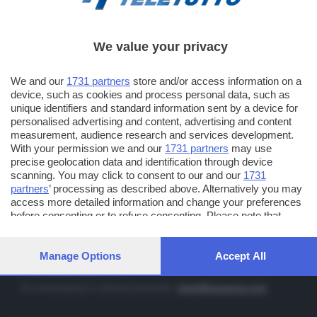
We value your privacy
TT TELETUTTO
Numerazione automatica sul telecomando
16
We and our
1731 partners
store and/or access information on a
device, such as cookies and process personal data, such as
TT2 TELETUTTO e TT24 TELETUTTO
unique identifiers and standard information sent by a device for
Sul canale 16, premere il tasto rosso o il tasto FRECCIA SU sul
personalised advertising and content, advertising and content
telecomando di smart tv dotate di Hbb TV connesse a internet
measurement, audience research and services development.
With your permission we and our
1731 partners
may use
precise geolocation data and identification through device
PUBBLICITÀ IN BRESCIA E PROVINCIA
scanning. You may click to consent to our and our
1731
partners
’ processing as described above. Alternatively you may
NUMERICA - divisione commerciale di Editoriale Bresciana SpA
access more detailed information and change your preferences
via Solferino, 22 - 25122 Brescia
before consenting or to refuse consenting. Please note that
some processing of your personal data may not require your
Tel. +39.030.37401 - Fax +39.030.3772300
consent, but you have a right to object to such processing. Your
Orario nei giorni feriali: 9.00 - 12.30; 14.30 - 19.00
preferences will apply to this website only. You can change your
Manage Options
Accept All
preferences or withdraw your consent at any time by returning
http://www.numerica.com
to this site and clicking the
privacy policy
button at the bottom of
Per informazioni e richiesta preventivi:
clienti@numerica.com
the webpage.