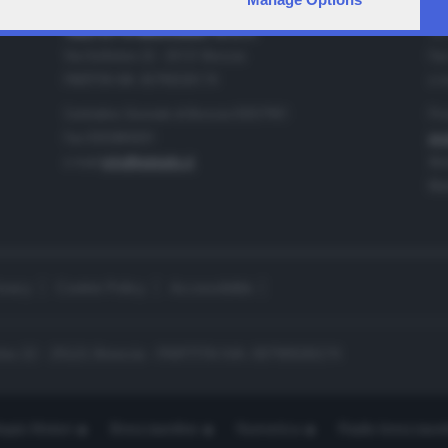
IA
CONTATTI
TELETUTTO BRESCIASETTE S.r.l.
Tel
Via Solferino 22 - 25121 Brescia
Fax
PARTITA IVA: 00790530174
e-m
Centralino Giornale di Brescia 03037901
Pro
Fax 0302884201
pro
e-mail
info@teletutto.it
Amm
Mar
ivacy
Cookie Policy
Accessibilità
no 22 - 25121 Brescia - PARTITA IVA: 00790530174
opiù Motori
Bresciaonline
Numerica
Radio bresciaset