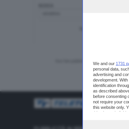
RICERCA
TUTTI I VIDEO
CERCA
Vuoi fare pubblicità su questo sito?
We and our
1731 p
personal data, such
advertising and co
development. With
identification thro
as described above
before consenting 
not require your co
this website only. 
this site and clicki