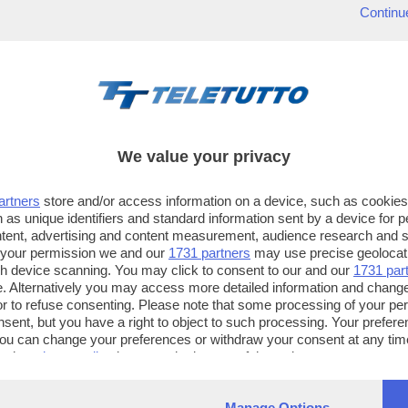
Continu
We value your privacy
artners
store and/or access information on a device, such as cookie
 as unique identifiers and standard information sent by a device for 
ntent, advertising and content measurement, audience research and 
 your permission we and our
1731 partners
may use precise geolocat
ugh device scanning. You may click to consent to our and our
1731 par
. Alternatively you may access more detailed information and chang
or to refuse consenting. Please note that some processing of your p
TT TELETUTTO
TT2 TELETUTTO e TT24 TELETUT
nsent, but you have a right to object to such processing. Your preferen
Numerazione automatica
Sul canale 16, premere il tasto ros
You can change your preferences or withdraw your consent at any time
ng the
privacy policy
button at the bottom of the webpage.
sul telecomando
16
dotate di Hbb TV connesse a intern
Manage Options