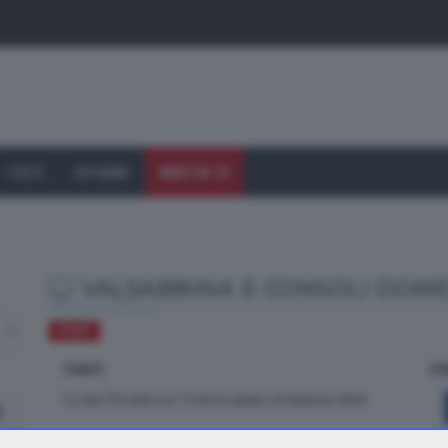
I VOLTI
CHI SIAMO
DIRETTA TV
VALSABBINA E CONSOLI DOME
SPORT
FONTE
CO
dal TTG delle ore 19.30 di sabato 24 febbraio 2024