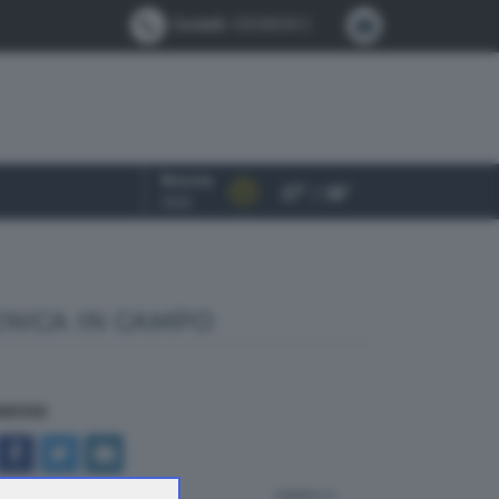
Contatti:
0302884412
Brescia
27° / 38°
OGGI
NICA IN CAMPO
NDIVIDI
indietro