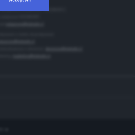
. Redazione 0302884400 - 0302884412
 redazione 0302884401
ail
redazione@teletutto.it
duzione e centro di produzione:
duzione@teletutto.it
inistrazione e direzione:
direzione@teletutto.it
keting:
marketing@teletutto.it
te