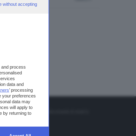
e without accepting
s and process
personalised
services
ion data and
tners
’ processing
e your preferences
ersonal data may
TO
ces will apply to
so o il tasto FRECCIA SU sul telecomando di smart tv
 by returning to
et
Accept All