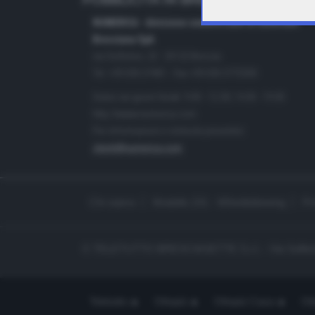
PUBBLICITÀ IN BRESCIA E PROVINC
NUMERICA - divisione commerciale di Editoriale
Bresciana SpA
via Solferino, 22 - 25122 Brescia
Tel. +39.030.37401 - Fax +39.030.3772300
Orario nei giorni feriali: 9.00 - 12.30; 14.30 - 19.00
http://www.numerica.com
Per informazioni e richiesta preventivi:
clienti@numerica.com
Chi siamo
Modello 231 - Whistleblowing
Pr
© TELETUTTO BRESCIASETTE S.r.l. - Via Solferi
Teletutto
Ottopiù
Ottopiù Casa
Ott