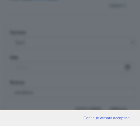
indietro
Sezione
Data
Ricerca
TUTTI I VIDEO
CERCA
Continue without accepting