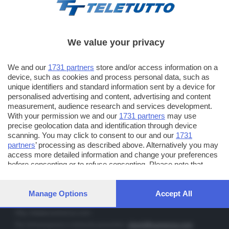
We value your privacy
TT TELETUTTO
We and our
1731 partners
store and/or access information on a
Numerazione automatica sul telecomando
16
device, such as cookies and process personal data, such as
unique identifiers and standard information sent by a device for
TT2 TELETUTTO e TT24 TELETUTTO
personalised advertising and content, advertising and content
Sul canale 16, premere il tasto rosso o il tasto FRECCIA SU sul
measurement, audience research and services development.
telecomando di smart tv dotate di Hbb TV connesse a internet
With your permission we and our
1731 partners
may use
precise geolocation data and identification through device
scanning. You may click to consent to our and our
1731
PUBBLICITÀ IN BRESCIA E PROVINCIA
partners
’ processing as described above. Alternatively you may
access more detailed information and change your preferences
NUMERICA - divisione commerciale di Editoriale Bresciana SpA
before consenting or to refuse consenting. Please note that
via Solferino, 22 - 25122 Brescia
some processing of your personal data may not require your
Tel. +39.030.37401 - Fax +39.030.3772300
consent, but you have a right to object to such processing. Your
preferences will apply to this website only. You can change your
Manage Options
Accept All
Orario nei giorni feriali: 9.00 - 12.30; 14.30 - 19.00
preferences or withdraw your consent at any time by returning
to this site and clicking the
privacy policy
button at the bottom of
http://www.numerica.com
the webpage.
Per informazioni e richiesta preventivi:
clienti@numerica.com