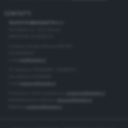
CONTATTI
TELETUTTO BRESCIASETTE S.r.l.
Via Solferino 22 - 25121 Brescia
PARTITA IVA: 00790530174
Centralino Giornale di Brescia 03037901
Fax 0302884201
e-mail
info@teletutto.it
Tel. Redazione 0302884400 - 0302884412
Fax redazione 0302884401
e-mail
redazione@teletutto.it
Produzione e centro di produzione:
produzione@teletutto.it
Amministrazione e direzione:
direzione@teletutto.it
Marketing:
marketing@teletutto.it