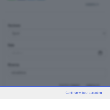
indietro
Sezione
Data
Ricerca
TUTTI I VIDEO
CERCA
Continue without accepting