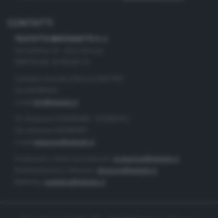
CONTATTI
TELETUTTO BRESCIASETTE S.r.l.
Via Solferino 22 - 25121 Brescia
PARTITA IVA: 00790530174
Centralino Giornale di Brescia 03037901
Fax 0302884201
e-mail
info@teletutto.it
Tel. Redazione 0302884400 - 0302884412
Fax redazione 0302884401
e-mail
redazione@teletutto.it
Produzione e centro di produzione:
produzione@teletutto.it
Amministrazione e direzione:
direzione@teletutto.it
Marketing:
marketing@teletutto.it