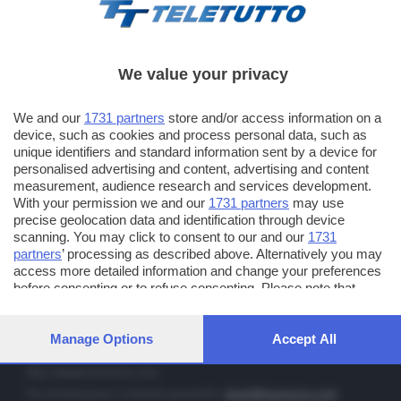
We value your privacy
TT TELETUTTO
We and our
1731 partners
store and/or access information on a
Numerazione automatica sul telecomando
16
device, such as cookies and process personal data, such as
unique identifiers and standard information sent by a device for
TT2 TELETUTTO e TT24 TELETUTTO
personalised advertising and content, advertising and content
Sul canale 16, premere il tasto rosso o il tasto FRECCIA SU sul
measurement, audience research and services development.
telecomando di smart tv dotate di Hbb TV connesse a internet
With your permission we and our
1731 partners
may use
precise geolocation data and identification through device
scanning. You may click to consent to our and our
1731
PUBBLICITÀ IN BRESCIA E PROVINCIA
partners
’ processing as described above. Alternatively you may
access more detailed information and change your preferences
NUMERICA - divisione commerciale di Editoriale Bresciana SpA
before consenting or to refuse consenting. Please note that
via Solferino, 22 - 25122 Brescia
some processing of your personal data may not require your
Tel. +39.030.37401 - Fax +39.030.3772300
consent, but you have a right to object to such processing. Your
preferences will apply to this website only. You can change your
Manage Options
Accept All
Orario nei giorni feriali: 9.00 - 12.30; 14.30 - 19.00
preferences or withdraw your consent at any time by returning
to this site and clicking the
privacy policy
button at the bottom of
http://www.numerica.com
the webpage.
Per informazioni e richiesta preventivi:
clienti@numerica.com