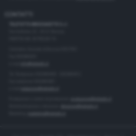
CONTATTI
TELETUTTO BRESCIASETTE S.r.l.
Via Solferino 22 - 25121 Brescia
PARTITA IVA: 00790530174
Centralino Giornale di Brescia 03037901
Fax 0302884201
e-mail
info@teletutto.it
Tel. Redazione 0302884400 - 0302884412
Fax redazione 0302884401
e-mail
redazione@teletutto.it
Produzione e centro di produzione:
produzione@teletutto.it
Amministrazione e direzione:
direzione@teletutto.it
Marketing:
marketing@teletutto.it