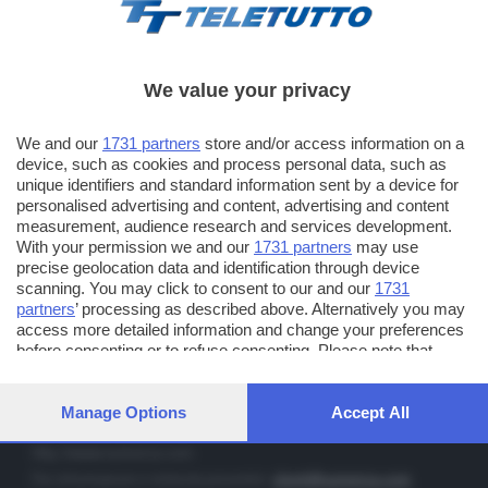
We value your privacy
TT TELETUTTO
We and our
1731 partners
store and/or access information on a
Numerazione automatica sul telecomando
16
device, such as cookies and process personal data, such as
unique identifiers and standard information sent by a device for
TT2 TELETUTTO e TT24 TELETUTTO
personalised advertising and content, advertising and content
Sul canale 16, premere il tasto rosso o il tasto FRECCIA SU sul
measurement, audience research and services development.
telecomando di smart tv dotate di Hbb TV connesse a internet
With your permission we and our
1731 partners
may use
precise geolocation data and identification through device
scanning. You may click to consent to our and our
1731
PUBBLICITÀ IN BRESCIA E PROVINCIA
partners
’ processing as described above. Alternatively you may
access more detailed information and change your preferences
NUMERICA - divisione commerciale di Editoriale Bresciana SpA
before consenting or to refuse consenting. Please note that
via Solferino, 22 - 25122 Brescia
some processing of your personal data may not require your
Tel. +39.030.37401 - Fax +39.030.3772300
consent, but you have a right to object to such processing. Your
preferences will apply to this website only. You can change your
Manage Options
Accept All
Orario nei giorni feriali: 9.00 - 12.30; 14.30 - 19.00
preferences or withdraw your consent at any time by returning
to this site and clicking the
privacy policy
button at the bottom of
http://www.numerica.com
the webpage.
Per informazioni e richiesta preventivi:
clienti@numerica.com