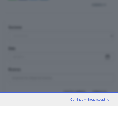
indietro
Sezione
Data
Ricerca
TUTTI I VIDEO
CERCA
Continue without accepting