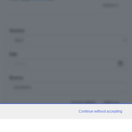
indietro
Sezione
Data
Ricerca
TUTTI I VIDEO
CERCA
Continue without accepting