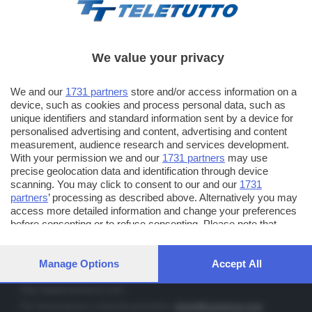
We value your privacy
TT TELETUTTO
We and our
1731 partners
store and/or access information on a
Numerazione automatica sul telecomando
16
device, such as cookies and process personal data, such as
unique identifiers and standard information sent by a device for
TT2 TELETUTTO e TT24 TELETUTTO
personalised advertising and content, advertising and content
Sul canale 16, premere il tasto rosso o il tasto FRECCIA SU sul
measurement, audience research and services development.
telecomando di smart tv dotate di Hbb TV connesse a internet
With your permission we and our
1731 partners
may use
precise geolocation data and identification through device
scanning. You may click to consent to our and our
1731
PUBBLICITÀ IN BRESCIA E PROVINCIA
partners
’ processing as described above. Alternatively you may
access more detailed information and change your preferences
NUMERICA - divisione commerciale di Editoriale Bresciana SpA
before consenting or to refuse consenting. Please note that
via Solferino, 22 - 25122 Brescia
some processing of your personal data may not require your
Tel. +39.030.37401 - Fax +39.030.3772300
consent, but you have a right to object to such processing. Your
preferences will apply to this website only. You can change your
Manage Options
Accept All
Orario nei giorni feriali: 9.00 - 12.30; 14.30 - 19.00
preferences or withdraw your consent at any time by returning
to this site and clicking the
privacy policy
button at the bottom of
http://www.numerica.com
the webpage.
Per informazioni e richiesta preventivi:
clienti@numerica.com