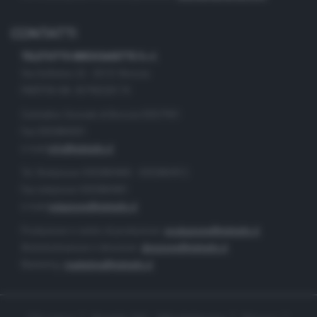
CONTATTI
TELETUTTO BRESCIASETTE S.r.l.
Via Solferino 22 - 25121 Brescia
PARTITA IVA: 00790530174
Centralino Giornale di Brescia 03037901
Fax 0302884201
e-mail
info@teletutto.it
Tel. Redazione 0302884400 - 0302884412
Fax redazione 0302884401
e-mail
redazione@teletutto.it
Produzione e centro di produzione:
produzione@teletutto.it
Amministrazione e direzione:
direzione@teletutto.it
Marketing:
marketing@teletutto.it