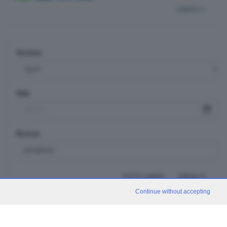
indietro
Sezione
Data
Ricerca
TUTTI I VIDEO
CERCA
Continue without accepting