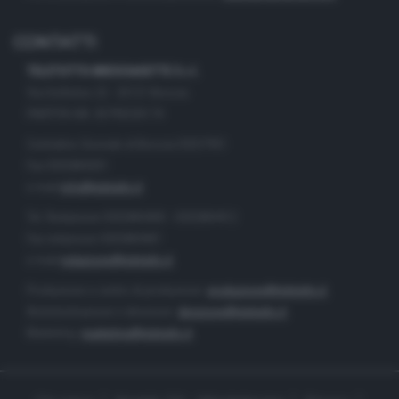
CONTATTI
TELETUTTO BRESCIASETTE S.r.l.
Via Solferino 22 - 25121 Brescia
PARTITA IVA: 00790530174
Centralino Giornale di Brescia 03037901
Fax 0302884201
e-mail
info@teletutto.it
Tel. Redazione 0302884400 - 0302884412
Fax redazione 0302884401
e-mail
redazione@teletutto.it
Produzione e centro di produzione:
produzione@teletutto.it
Amministrazione e direzione:
direzione@teletutto.it
Marketing:
marketing@teletutto.it