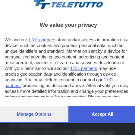
We value your privacy
TT TELETUTTO
We and our
1731 partners
store and/or access information on a
Numerazione automatica sul telecomando
16
device, such as cookies and process personal data, such as
unique identifiers and standard information sent by a device for
TT2 TELETUTTO e TT24 TELETUTTO
personalised advertising and content, advertising and content
Sul canale 16, premere il tasto rosso o il tasto FRECCIA SU sul
measurement, audience research and services development.
telecomando di smart tv dotate di Hbb TV connesse a internet
With your permission we and our
1731 partners
may use
precise geolocation data and identification through device
scanning. You may click to consent to our and our
1731
PUBBLICITÀ IN BRESCIA E PROVINCIA
partners
’ processing as described above. Alternatively you may
access more detailed information and change your preferences
NUMERICA - divisione commerciale di Editoriale Bresciana SpA
before consenting or to refuse consenting. Please note that
via Solferino, 22 - 25122 Brescia
some processing of your personal data may not require your
Tel. +39.030.37401 - Fax +39.030.3772300
consent, but you have a right to object to such processing. Your
preferences will apply to this website only. You can change your
Manage Options
Accept All
Orario nei giorni feriali: 9.00 - 12.30; 14.30 - 19.00
preferences or withdraw your consent at any time by returning
to this site and clicking the
privacy policy
button at the bottom of
http://www.numerica.com
the webpage.
Per informazioni e richiesta preventivi:
clienti@numerica.com