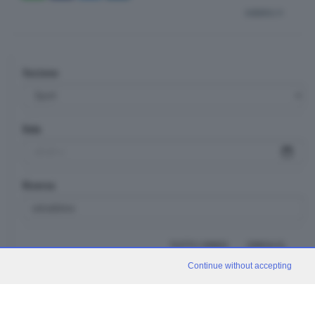
indietro
Sezione
Data
Ricerca
TUTTI I VIDEO
CERCA
Continue without accepting