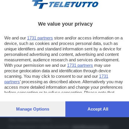
We value your privacy
TT TELETUTTO
We and our
1731 partners
store and/or access information on a
Numerazione automatica sul telecomando
16
device, such as cookies and process personal data, such as
unique identifiers and standard information sent by a device for
TT2 TELETUTTO e TT24 TELETUTTO
personalised advertising and content, advertising and content
Sul canale 16, premere il tasto rosso o il tasto FRECCIA SU sul
measurement, audience research and services development.
telecomando di smart tv dotate di Hbb TV connesse a internet
With your permission we and our
1731 partners
may use
precise geolocation data and identification through device
scanning. You may click to consent to our and our
1731
PUBBLICITÀ IN BRESCIA E PROVINCIA
partners
’ processing as described above. Alternatively you may
access more detailed information and change your preferences
NUMERICA - divisione commerciale di Editoriale Bresciana SpA
before consenting or to refuse consenting. Please note that
via Solferino, 22 - 25122 Brescia
some processing of your personal data may not require your
Tel. +39.030.37401 - Fax +39.030.3772300
consent, but you have a right to object to such processing. Your
preferences will apply to this website only. You can change your
Manage Options
Accept All
Orario nei giorni feriali: 9.00 - 12.30; 14.30 - 19.00
preferences or withdraw your consent at any time by returning
to this site and clicking the
privacy policy
button at the bottom of
http://www.numerica.com
the webpage.
Per informazioni e richiesta preventivi:
clienti@numerica.com