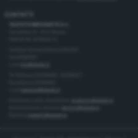
CONTATTI
TELETUTTO BRESCIASETTE S.r.l.
Via Solferino 22 - 25121 Brescia
PARTITA IVA: 00790530174
Centralino Giornale di Brescia 03037901
Fax 0302884201
e-mail
info@teletutto.it
Tel. Redazione 0302884400 - 0302884412
Fax redazione 0302884401
e-mail
redazione@teletutto.it
Produzione e centro di produzione:
produzione@teletutto.it
Amministrazione e direzione:
direzione@teletutto.it
Marketing:
marketing@teletutto.it