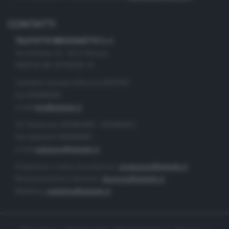
CONTATTI
TELETUTTO BRESCIASETTE S.r.l.
Via Solferino 22 - 25121 Brescia
PARTITA IVA: 00790530174
Centralino Giornale di Brescia 03037901
Fax 0302884201
e-mail
info@teletutto.it
Tel. Redazione 0302884400 - 0302884412
Fax redazione 0302884401
e-mail
redazione@teletutto.it
Produzione e centro di produzione:
produzione@teletutto.it
Amministrazione e direzione:
direzione@teletutto.it
Marketing:
marketing@teletutto.it