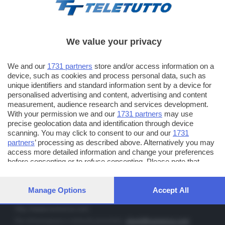
We value your privacy
TT TELETUTTO
We and our
1731 partners
store and/or access information on a
Numerazione automatica sul telecomando
16
device, such as cookies and process personal data, such as
unique identifiers and standard information sent by a device for
TT2 TELETUTTO e TT24 TELETUTTO
personalised advertising and content, advertising and content
Sul canale 16, premere il tasto rosso o il tasto FRECCIA SU sul
measurement, audience research and services development.
telecomando di smart tv dotate di Hbb TV connesse a internet
With your permission we and our
1731 partners
may use
precise geolocation data and identification through device
scanning. You may click to consent to our and our
1731
PUBBLICITÀ IN BRESCIA E PROVINCIA
partners
’ processing as described above. Alternatively you may
access more detailed information and change your preferences
NUMERICA - divisione commerciale di Editoriale Bresciana SpA
before consenting or to refuse consenting. Please note that
via Solferino, 22 - 25122 Brescia
some processing of your personal data may not require your
Tel. +39.030.37401 - Fax +39.030.3772300
consent, but you have a right to object to such processing. Your
preferences will apply to this website only. You can change your
Manage Options
Accept All
Orario nei giorni feriali: 9.00 - 12.30; 14.30 - 19.00
preferences or withdraw your consent at any time by returning
to this site and clicking the
privacy policy
button at the bottom of
http://www.numerica.com
the webpage.
Per informazioni e richiesta preventivi:
clienti@numerica.com