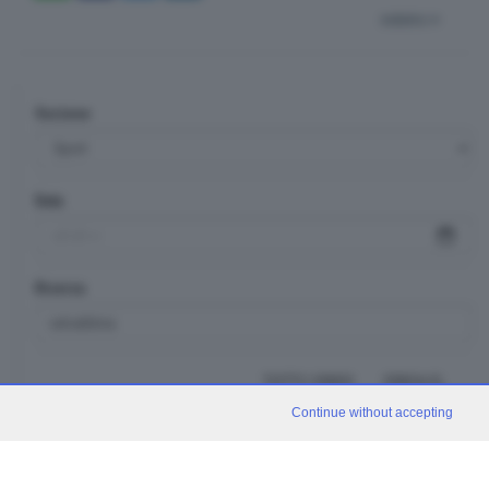
indietro
Sezione
Data
Ricerca
TUTTI I VIDEO
CERCA
Continue without accepting