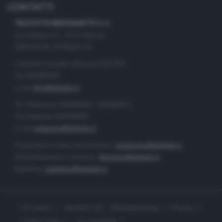
CONTATTI
TELETUTTO BRESCIASETTE S.r.l.
Via Solferino 22 - 25121 Brescia
PARTITA IVA: 00790530174
Centralino Giornale di Brescia 03037901
Fax 0302884201
e-mail
info@teletutto.it
Tel. Redazione 0302884400 - 0302884412
Fax redazione 0302884401
e-mail
redazione@teletutto.it
Produzione e centro di produzione:
produzione@teletutto.it
Amministrazione e direzione:
direzione@teletutto.it
Marketing:
marketing@teletutto.it
Chi siamo
Modello 231 - Whistleblowing
Privacy
Cookie Policy
Accessibilità