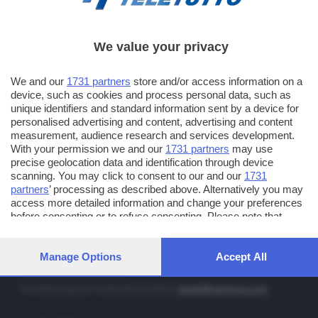
We value your privacy
TT TELETUTTO
Numerazione automatica sul telecomando
16
We and our
1731 partners
store and/or access information on a
device, such as cookies and process personal data, such as
TT2 TELETUTTO e TT24 TELETUTTO
unique identifiers and standard information sent by a device for
Sul canale 16, premere il tasto rosso o il tasto FRECCIA SU sul
personalised advertising and content, advertising and content
telecomando di smart tv dotate di Hbb TV connesse a internet
measurement, audience research and services development.
With your permission we and our
1731 partners
may use
precise geolocation data and identification through device
PUBBLICITÀ IN BRESCIA E PROVINCIA
scanning. You may click to consent to our and our
1731
partners
’ processing as described above. Alternatively you may
NUMERICA - divisione commerciale di Editoriale Bresciana SpA
access more detailed information and change your preferences
via Solferino, 22 - 25122 Brescia
before consenting or to refuse consenting. Please note that
some processing of your personal data may not require your
Tel. +39.030.37401 - Fax +39.030.3772300
consent, but you have a right to object to such processing. Your
Orario nei giorni feriali: 9.00 - 12.30; 14.30 - 19.00
preferences will apply to this website only. You can change your
Manage Options
Accept All
preferences or withdraw your consent at any time by returning
http://www.numerica.com
to this site and clicking the
privacy policy
button at the bottom of
Per informazioni e richiesta preventivi:
clienti@numerica.com
the webpage.