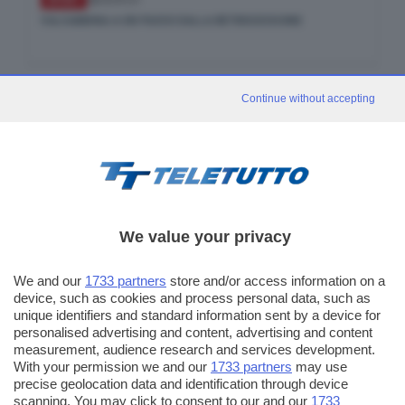
SPORT
25/01/21
VALSABBINA A UN PASSO DALLA RETROCESSIONE
Continue without accepting
We value your privacy
SPORT
23/01/21
VALSABBINA: CON PERUGIA PER LA SALVEZZA
We and our
1733 partners
store and/or access information on a
device, such as cookies and process personal data, such as
unique identifiers and standard information sent by a device for
personalised advertising and content, advertising and content
measurement, audience research and services development.
With your permission we and our
1733 partners
may use
precise geolocation data and identification through device
scanning. You may click to consent to our and our
1733