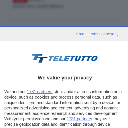
SPORT
20/05/11
UN BUS PER IL RUGBY BRESCIA
Continue without accepting
We value your privacy
SPORT
20/05/11
RUGBY IN PRIMO PIANO: PARLA DAL MASO
We and our
1731 partners
store and/or access information on a
device, such as cookies and process personal data, such as
unique identifiers and standard information sent by a device for
personalised advertising and content, advertising and content
measurement, audience research and services development.
With your permission we and our
1731 partners
may use
precise geolocation data and identification through device